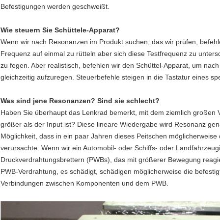
Befestigungen werden geschweißt.
Wie steuern Sie Schüttele-Apparat?
Wenn wir nach Resonanzen im Produkt suchen, das wir prüfen, befehle
Frequenz auf einmal zu rütteln aber sich diese Testfrequenz zu unte
zu fegen. Aber realistisch, befehlen wir den Schüttel-Apparat, um nac
gleichzeitig aufzuregen. Steuerbefehle steigen in die Tastatur eines s
Was sind jene Resonanzen? Sind sie schlecht?
Haben Sie überhaupt das Lenkrad bemerkt, mit dem ziemlich großen 
größer als der Input ist? Diese lineare Wiedergabe wird Resonanz genann
Möglichkeit, dass in ein paar Jahren dieses Peitschen möglicherweis
verursachte. Wenn wir ein Automobil- oder Schiffs- oder Landfahrzeugi
Druckverdrahtungsbrettern (PWBs), das mit größerer Bewegung reagie
PWB-Verdrahtung, es schädigt, schädigen möglicherweise die befestig
Verbindungen zwischen Komponenten und dem PWB.