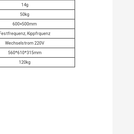
14g
50kg
600×500mm
Festfrequenz, Kippfrquenz
Wechselstrom 220V
560*610*315mm
120kg