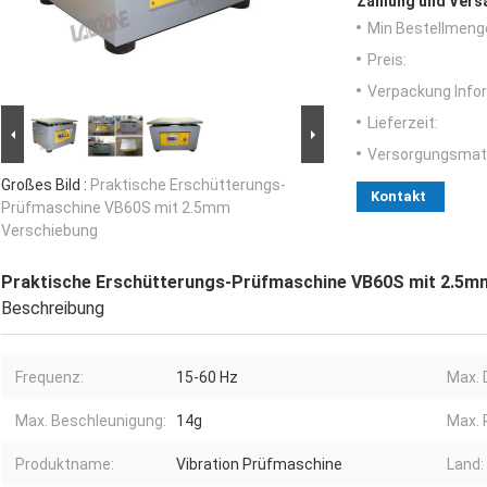
Zahlung und Vers
Min Bestellmeng
Preis:
Verpackung Info
Lieferzeit:
Versorgungsmater
Großes Bild :
Praktische Erschütterungs-
Kontakt
Prüfmaschine VB60S mit 2.5mm
Verschiebung
Praktische Erschütterungs-Prüfmaschine VB60S mit 2.5m
Beschreibung
Frequenz:
15-60 Hz
Max. 
Max. Beschleunigung:
14g
Max. 
Produktname:
Vibration Prüfmaschine
Land: