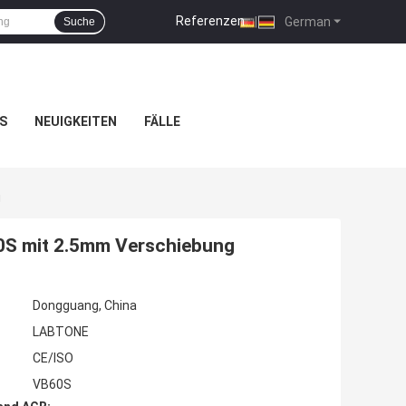
Referenzen
|
German
Suche
S
NEUIGKEITEN
FÄLLE
g
0S mit 2.5mm Verschiebung
Dongguang, China
LABTONE
CE/ISO
VB60S