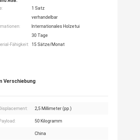
and AGB:
e:
1 Satz
verhandelbar
rmationen:
Internationales Holzetui
30 Tage
ial-Fähigkeit:
15 Sätze/Monat
m Verschiebung
Displacement:
2,5 Millimeter (pp.)
Payload:
50 Kilogramm
China