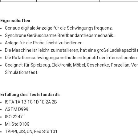
Eigenschaften
Genaue digitale Anzeige für die Schwingungsfrequenz.
Synchrone Geräuscharme Breitbandantriebsmechanik.
Anlage für die Probe, leicht zu bedienen.
Die Maschine ist leicht zu installieren, hat eine große Ladekapazität
Die Rotationsschwingungsmethode entspricht der internationalen
Geeignet für Spielzeug, Elektronik, Möbel, Geschenke, Porzellan, 
Simulationstest.
Erfüllung des Teststandards
ISTA 1A 1B 1C 1D 1E 2A 2B
ASTM D999
ISO 2247
Mil Std 810G
TAPPI, JIS, UN, Fed Std 101