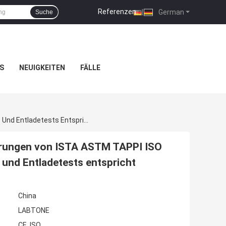
Referenzen
|
German
Suche
S
NEUIGKEITEN
FÄLLE
Mechanischer Schüttlertisch, Der Den Anforderungen Von ISTA ASTM TAPPI ISO MIL STD Und FED STD Für Wiederholte Aufprall- Und Entladetests Entspricht
erungen von ISTA ASTM TAPPI ISO
 und Entladetests entspricht
China
LABTONE
CE, ISO