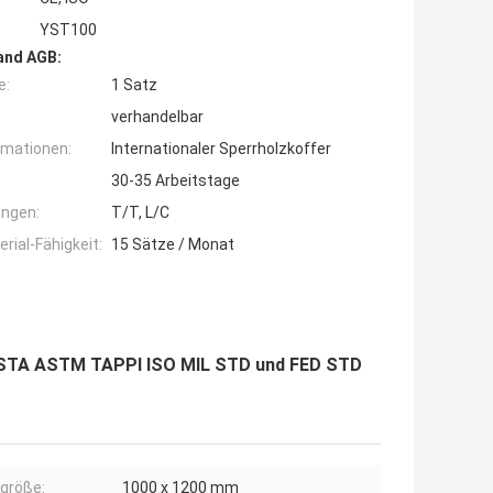
YST100
and AGB:
e:
1 Satz
verhandelbar
rmationen:
Internationaler Sperrholzkoffer
30-35 Arbeitstage
ngen:
T/T, L/C
ial-Fähigkeit:
15 Sätze / Monat
 ISTA ASTM TAPPI ISO MIL STD und FED STD
größe:
1000 x 1200 mm