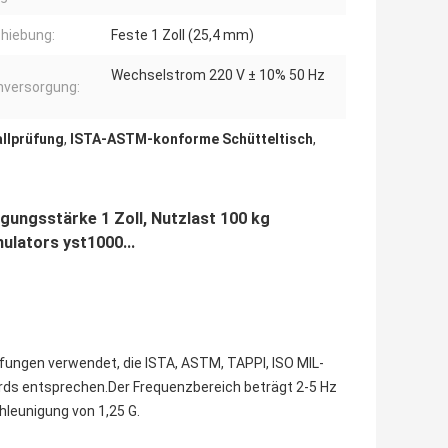
hiebung:
Feste 1 Zoll (25,4 mm)
Wechselstrom 220 V ± 10% 50 Hz
versorgung:
allprüfung
,
ISTA-ASTM-konforme Schütteltisch
,
gungsstärke 1 Zoll, Nutzlast 100 kg
ulators yst1000...
üfungen verwendet, die ISTA, ASTM, TAPPI, ISO MIL-
rds entsprechen.Der Frequenzbereich beträgt 2-5 Hz
hleunigung von 1,25 G.