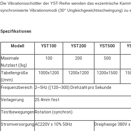
Die Vibrationsschüttler der YST-Reihe wenden das exzentrische Kammpr
synchronisierte Vibrationsmodi (30° Ungleichgewichtsschwingung) zu 
Spezifikationen
Modell
YST100
YST200
YST500
Y
Maximale
100
200
500
Nutzlast ((kg)
Tabellengröße
1000x1200
1200x1200
1200x1500
15
((mm)
Frequenzbereich
2~5Hz ((120~300) Drehzahl pro Sekunde
Verlagerung
25.4mm fest
Testbewegungen
Rotation (synchron)
Stromversorgung
AC220V ± 10% 50Hz
Dreiphasige 380V 