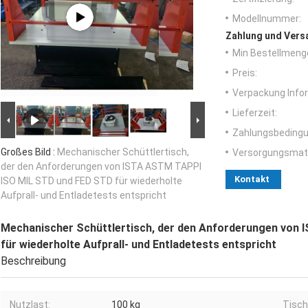
Modellnummer:
Zahlung und Vers
Min Bestellmeng
Preis:
Verpackung Info
Lieferzeit:
Zahlungsbedingu
Großes Bild :
Mechanischer Schüttlertisch,
Versorgungsmater
der den Anforderungen von ISTA ASTM TAPPI
Kontakt
ISO MIL STD und FED STD für wiederholte
Aufprall- und Entladetests entspricht
Mechanischer Schüttlertisch, der den Anforderungen von
für wiederholte Aufprall- und Entladetests entspricht
Beschreibung
Nutzlast:
100 kg
Tisch