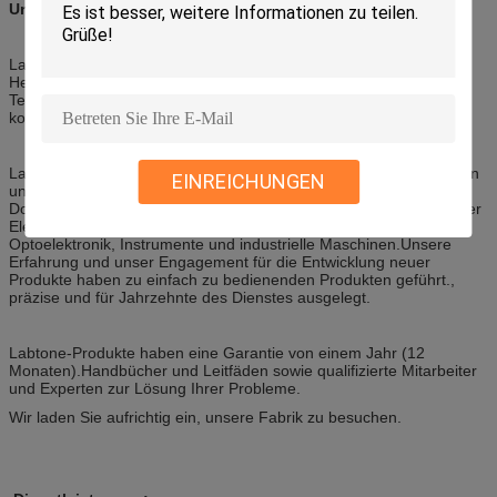
Unternehmensprofil:
Labtone Test Equipment Co., Ltd. ist eine +16 Jahre China
Herstellung von zuverlässigen, kostengünstigen Geräten.Bump-
Testsysteme, Drop-Tester, Verpackungstransport-Simulatoren und
kombinierte Umweltprüfkammern.
Labtone begann 2002 in einer Fabrik in Shenzhen und zog 2015 in
EINREICHUNGEN
unsere neue, erweiterte 6000 Quadratmeter große Anlage in
Dongguan, Guangdong.Unsere Produkte finden sich weltweit in der
Elektronik., Automobil-, Luft­ und Raumfahrt, Telekommunikation,
Optoelektronik, Instrumente und industrielle Maschinen.Unsere
Erfahrung und unser Engagement für die Entwicklung neuer
Produkte haben zu einfach zu bedienenden Produkten geführt.,
präzise und für Jahrzehnte des Dienstes ausgelegt.
Labtone-Produkte haben eine Garantie von einem Jahr (12
Monaten).Handbücher und Leitfäden sowie qualifizierte Mitarbeiter
und Experten zur Lösung Ihrer Probleme.
Wir laden Sie aufrichtig ein, unsere Fabrik zu besuchen.