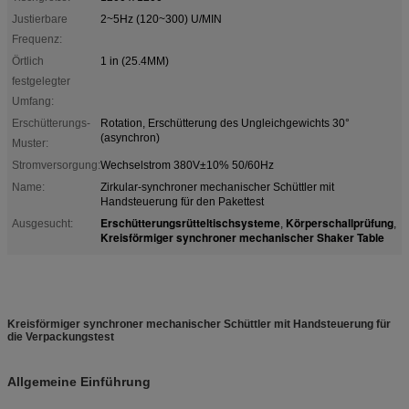
Justierbare
2~5Hz (120~300) U/MIN
Frequenz:
Örtlich
1 in (25.4MM)
festgelegter
Umfang:
Erschütterungs-
Rotation, Erschütterung des Ungleichgewichts 30°
(asynchron)
Muster:
Stromversorgung:
Wechselstrom 380V±10% 50/60Hz
Name:
Zirkular-synchroner mechanischer Schüttler mit
Handsteuerung für den Pakettest
Erschütterungsrütteltischsysteme
Körperschallprüfung
Ausgesucht:
,
,
Kreisförmiger synchroner mechanischer Shaker Table
Kreisförmiger synchroner mechanischer Schüttler mit Handsteuerung für
die Verpackungstest
Allgemeine Einführung