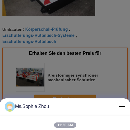
Körperschall-Prüfung
Umbauten:
,
Erschütterungs-Rütteltisch-Systeme
,
Erschütterungs-Rütteltisch
Erhalten Sie den besten Preis für
Kreisförmiger synchroner
mechanischer Schüttler
Fortsetzen
Ms.Sophie Zhou
Mechanischer Rütteltisch
Mehr
11:30 AM