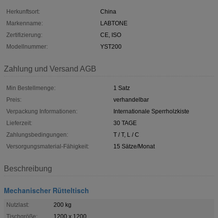
Herkunftsort:
China
Markenname:
LABTONE
Zertifizierung:
CE, ISO
Modellnummer:
YST200
Zahlung und Versand AGB
Min Bestellmenge:
1 Satz
Preis:
verhandelbar
Verpackung Informationen:
Internationale Sperrholzkiste
Lieferzeit:
30 TAGE
Zahlungsbedingungen:
T / T, L / C
Versorgungsmaterial-Fähigkeit:
15 Sätze/Monat
Beschreibung
Mechanischer Rütteltisch
Nutzlast:
200 kg
Tischgröße:
1200 x 1200