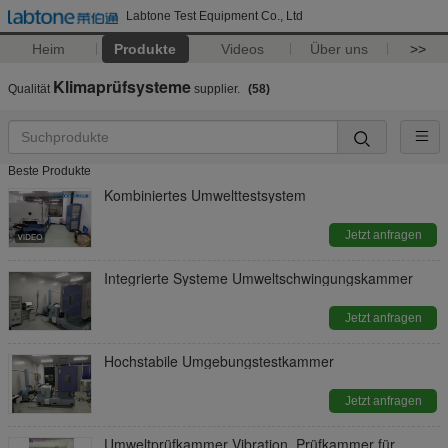
Labtone Test Equipment Co., Ltd
Heim
Produkte
Videos
Über uns
>>
Klimaprüfsysteme
Qualität
supplier.
(58)
Beste Produkte
Kombiniertes Umwelttestsystem
Jetzt anfragen
Integrierte Systeme Umweltschwingungskammer
Jetzt anfragen
Hochstabile Umgebungstestkammer
Jetzt anfragen
Umweltprüfkammer Vibration, Prüfkammer für