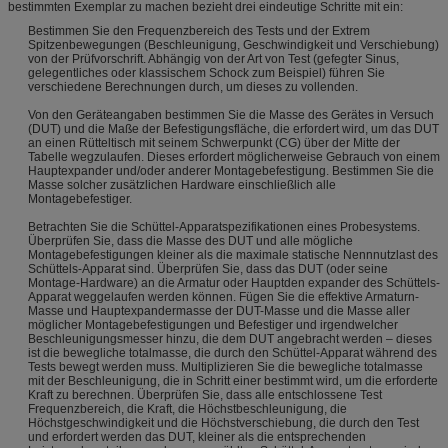
bestimmten Exemplar zu machen bezieht drei eindeutige Schritte mit ein:
Bestimmen Sie den Frequenzbereich des Tests und der Extrem
Spitzenbewegungen (Beschleunigung, Geschwindigkeit und Verschiebung)
von der Prüfvorschrift. Abhängig von der Art von Test (gefegter Sinus,
gelegentliches oder klassischem Schock zum Beispiel) führen Sie
verschiedene Berechnungen durch, um dieses zu vollenden.
Von den Geräteangaben bestimmen Sie die Masse des Gerätes in Versuch
(DUT) und die Maße der Befestigungsfläche, die erfordert wird, um das DUT
an einen Rütteltisch mit seinem Schwerpunkt (CG) über der Mitte der
Tabelle wegzulaufen. Dieses erfordert möglicherweise Gebrauch von einem
Hauptexpander und/oder anderer Montagebefestigung. Bestimmen Sie die
Masse solcher zusätzlichen Hardware einschließlich alle
Montagebefestiger.
Betrachten Sie die Schüttel-Apparatspezifikationen eines Probesystems.
Überprüfen Sie, dass die Masse des DUT und alle mögliche
Montagebefestigungen kleiner als die maximale statische Nennnutzlast des
Schüttels-Apparat sind. Überprüfen Sie, dass das DUT (oder seine
Montage-Hardware) an die Armatur oder Hauptden expander des Schüttels-
Apparat weggelaufen werden können. Fügen Sie die effektive Armaturn-
Masse und Hauptexpandermasse der DUT-Masse und die Masse aller
möglicher Montagebefestigungen und Befestiger und irgendwelcher
Beschleunigungsmesser hinzu, die dem DUT angebracht werden – dieses
ist die bewegliche totalmasse, die durch den Schüttel-Apparat während des
Tests bewegt werden muss. Multiplizieren Sie die bewegliche totalmasse
mit der Beschleunigung, die in Schritt einer bestimmt wird, um die erforderte
Kraft zu berechnen. Überprüfen Sie, dass alle entschlossene Test
Frequenzbereich, die Kraft, die Höchstbeschleunigung, die
Höchstgeschwindigkeit und die Höchstverschiebung, die durch den Test
und erfordert werden das DUT, kleiner als die entsprechenden