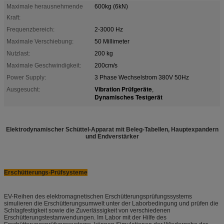
Maximale herausnehmende
600kg (6kN)
Kraft:
Frequenzbereich:
2-3000 Hz
Maximale Verschiebung:
50 Millimeter
Nutzlast:
200 kg
Maximale Geschwindigkeit:
200cm/s
Power Supply:
3 Phase Wechselstrom 380V 50Hz
Vibration Prüfgeräte
Ausgesucht:
,
Dynamisches Testgerät
Elektrodynamischer Schüttel-Apparat mit Beleg-Tabellen, Hauptexpandern
und Endverstärker
Erschütterungs-Prüfsysteme
EV-Reihen des elektromagnetischen Erschütterungsprüfungssystems
simulieren die Erschütterungsumwelt unter der Laborbedingung und prüfen die
Schlagfestigkeit sowie die Zuverlässigkeit von verschiedenen
Erschütterungstestanwendungen. Im Labor mit der Hilfe des