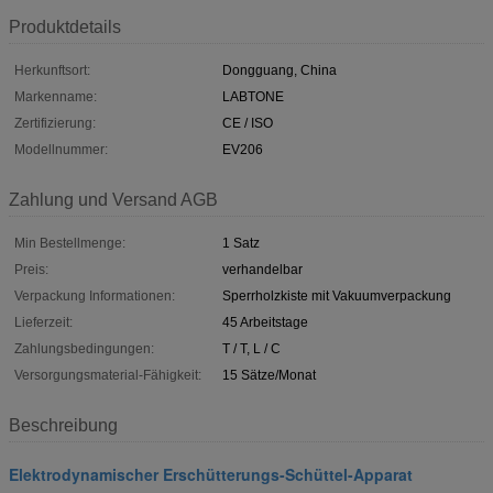
Produktdetails
Herkunftsort:
Dongguang, China
Markenname:
LABTONE
Zertifizierung:
CE / ISO
Modellnummer:
EV206
Zahlung und Versand AGB
Min Bestellmenge:
1 Satz
Preis:
verhandelbar
Verpackung Informationen:
Sperrholzkiste mit Vakuumverpackung
Lieferzeit:
45 Arbeitstage
Zahlungsbedingungen:
T / T, L / C
Versorgungsmaterial-Fähigkeit:
15 Sätze/Monat
Beschreibung
Elektrodynamischer Erschütterungs-Schüttel-Apparat