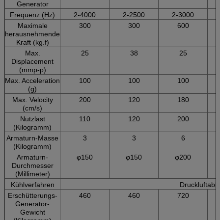
Generator
Frequenz (Hz)
2-4000
2-2500
2-3000
Maximale
300
300
600
herausnehmende
Kraft (kg.f)
Max.
25
38
25
Displacement
(mmp-p)
Max. Acceleration
100
100
100
(g)
Max. Velocity
200
120
180
(cm/s)
Nutzlast
110
120
200
(Kilogramm)
Armaturn-Masse
3
3
6
(Kilogramm)
Armaturn-
φ150
φ150
φ200
Durchmesser
(Millimeter)
Kühlverfahren
Druckluftabk
Erschütterungs-
460
460
720
Generator-
Gewicht