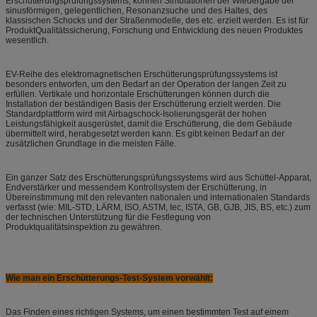
Erschütterungsprüfungssystems, können Simulationen der Wiedergabe der
sinusförmigen, gelegentlichen, Resonanzsuche und des Haltes, des
klassischen Schocks und der Straßenmodelle, des etc. erzielt werden. Es ist für
ProduktQualitätssicherung, Forschung und Entwicklung des neuen Produktes
wesentlich.
EV-Reihe des elektromagnetischen Erschütterungsprüfungssystems ist
besonders entworfen, um den Bedarf an der Operation der langen Zeit zu
erfüllen. Vertikale und horizontale Erschütterungen können durch die
Installation der beständigen Basis der Erschütterung erzielt werden. Die
Standardplattform wird mit Airbagschock-Isolierungsgerät der hohen
Leistungsfähigkeit ausgerüstet, damit die Erschütterung, die dem Gebäude
übermittelt wird, herabgesetzt werden kann. Es gibt keinen Bedarf an der
zusätzlichen Grundlage in die meisten Fälle.
Ein ganzer Satz des Erschütterungsprüfungssystems wird aus Schüttel-Apparat,
Endverstärker und messendem Kontrollsystem der Erschütterung, in
Übereinstimmung mit den relevanten nationalen und internationalen Standards
verfasst (wie: MIL-STD, LÄRM, ISO, ASTM, Iec, ISTA, GB, GJB, JIS, BS, etc.) zum
der technischen Unterstützung für die Festlegung von
Produktqualitätsinspektion zu gewähren.
Wie man ein Erschütterungs-Test-System vorwählt:
Das Finden eines richtigen Systems, um einen bestimmten Test auf einem