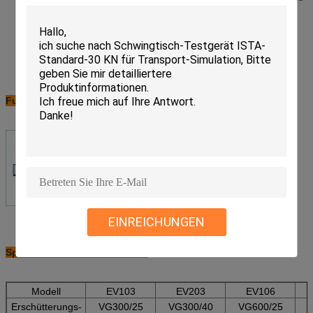
Zuverlässigkeit
Die Luftschwätzerisolierung, die Gerät Dämpfung ist, verwirklichen den
Schwingtisch ohne Bedarf an der speziellen Grundlage. Perfekte
Wiedererscheinungserschütterungswellenform und die Reduzierung des
Erschütterungsgetriebes
Unterschiedliche Anwendung auf der Vertikale und den Planscheiben.
Einfache Operation für den Prüfer.
Funktions-Prinzip:
EINREICHUNGEN
Spezifikationen: EV103-EV220
Modell
EV103
EV203
EV106
Erschütterungs-
VG300/25
VG300/40
VG600/25