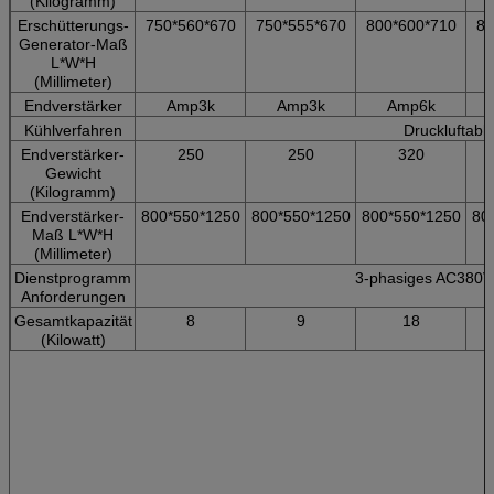
(Kilogramm)
Erschütterungs-
750*560*670
750*555*670
800*600*710
80
Generator-Maß
L*W*H
(Millimeter)
Endverstärker
Amp3k
Amp3k
Amp6k
Kühlverfahren
Druckluftabk
Endverstärker-
250
250
320
Gewicht
(Kilogramm)
Endverstärker-
800*550*1250
800*550*1250
800*550*1250
80
Maß L*W*H
(Millimeter)
Dienstprogramm
3-phasiges AC380
Anforderungen
Gesamtkapazität
8
9
18
(Kilowatt)