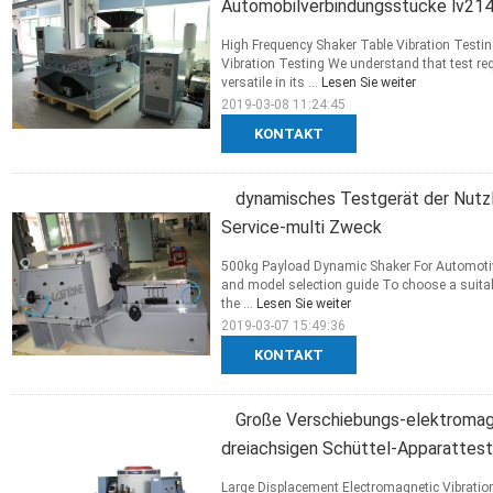
Automobilverbindungsstücke lv21
High Frequency Shaker Table Vibration Test
Vibration Testing We understand that test r
versatile in its ...
Lesen Sie weiter
2019-03-08 11:24:45
KONTAKT
dynamisches Testgerät der Nutz
Service-multi Zweck
500kg Payload Dynamic Shaker For Automotiv
and model selection guide To choose a suitab
the ...
Lesen Sie weiter
2019-03-07 15:49:36
KONTAKT
Große Verschiebungs-elektromag
dreiachsigen Schüttel-Apparattest
Large Displacement Electromagnetic Vibratio