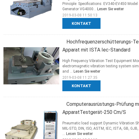
Principle: Specifications: EV340-EV450 Mod
Generator VG4000...
Lesen Sie weiter
2019-03-08 11:50:13
KONTAKT
Hochfrequenzerschütterungs-Tes
Apparat mit ISTA Iec-Standard
High Frequency Vibration Test Equipment Mod
electromagnetic vibration testing system simu
and ...
Lesen Sie weiter
2019-03-08 11:27:35
KONTAKT
Computerausrüstungs-Prüfung mi
ApparatTestgerät-250 Cm/S
Pneumatic load support Dynamic Vibration Sh
MIL-STD, DIN, ISO, ASTM, IEC, ISTA, GB, GJB, 
...
Lesen Sie weiter