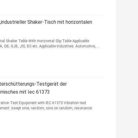
dustrieller Shaker-Tisch mit horizontalen
al Shaker Table With Horizontal Slip Table Applicable
 GB, GJB, JIS, BS etc. Applicable Industries: Automotive, ...
terschütterungs-Testgerät der
misches mit Iec 61373
ation Test Equipment with IEC 61373 Vibration test
ipment: swept sine, random, sine on random, resonance