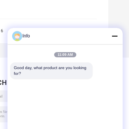
6
7
8
9
10
>>
>|
Info
11:09 AM
Good day, what product are you looking 
for?
CHRICHT HINTERLASSEN