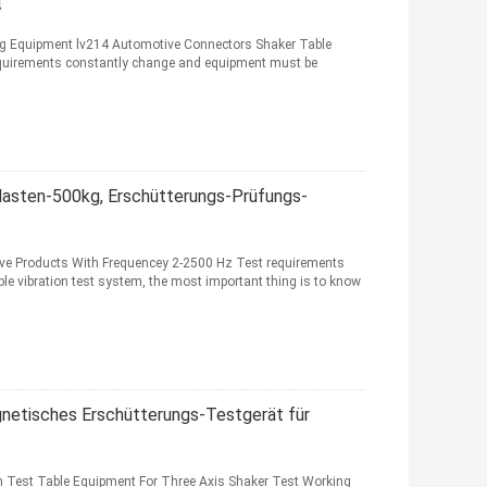
4
ing Equipment lv214 Automotive Connectors Shaker Table
equirements constantly change and equipment must be
lasten-500kg, Erschütterungs-Prüfungs-
e Products With Frequencey 2-2500 Hz Test requirements
le vibration test system, the most important thing is to know
netisches Erschütterungs-Testgerät für
n Test Table Equipment For Three Axis Shaker Test Working