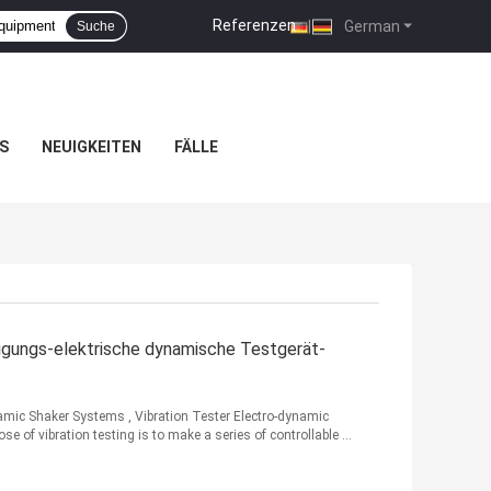
Referenzen
|
German
Suche
S
NEUIGKEITEN
FÄLLE
igungs-elektrische dynamische Testgerät-
namic Shaker Systems , Vibration Tester Electro-dynamic
 of vibration testing is to make a series of controllable ...