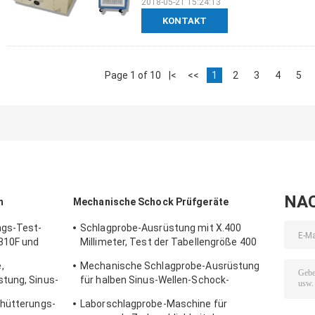
2018-05-21 15:24:13
KONTAKT
Page 1 of 10
|<
<<
1
2
3
4
5
NA
m
Mechanische Schock Prüfgeräte
ngs-Test-
Schlagprobe-Ausrüstung mit X.400
810F und
Millimeter, Test der Tabellengröße 400
für 50g 11ms, 150g 6ms
,
Mechanische Schlagprobe-Ausrüstung
tung, Sinus-
für halben Sinus-Wellen-Schock-
Batterie-Test IEC62281
chütterungs-
Laborschlagprobe-Maschine für