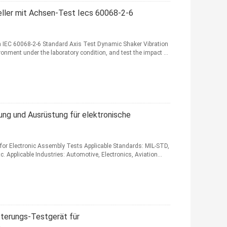
ller mit Achsen-Test Iecs 60068-2-6
 IEC 60068-2-6 Standard Axis Test Dynamic Shaker Vibration
onment under the laboratory condition, and test the impact ...
ng und Ausrüstung für elektronische
for Electronic Assembly Tests Applicable Standards: MIL-STD,
. Applicable Industries: Automotive, Electronics, Aviation...
terungs-Testgerät für