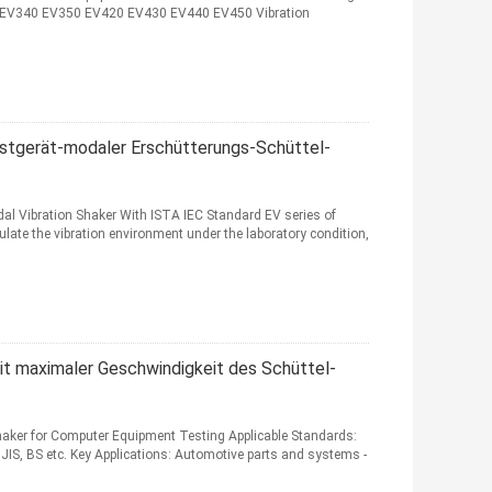
el EV340 EV350 EV420 EV430 EV440 EV450 Vibration
tgerät-modaler Erschütterungs-Schüttel-
al Vibration Shaker With ISTA IEC Standard EV series of
late the vibration environment under the laboratory condition,
t maximaler Geschwindigkeit des Schüttel-
aker for Computer Equipment Testing Applicable Standards:
JIS, BS etc. Key Applications: Automotive parts and systems -