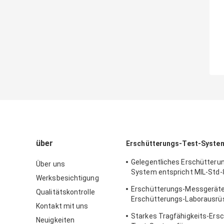
über
Erschütterungs-Test-Syste
Gelegentliches Erschütteru
Über uns
System entspricht MIL-Std-
Werksbesichtigung
MIL-Std-810G Standards
Erschütterungs-Messgeräte
Qualitätskontrolle
Erschütterungs-Laborausrüs
Kontakt mit uns
Erschütterungs-Prüfung
Starkes Tragfähigkeits-Ers
Neuigkeiten