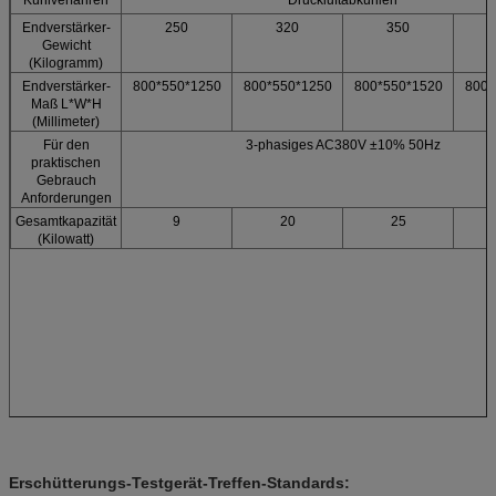
Endverstärker-
250
320
350
Gewicht
(Kilogramm)
Endverstärker-
800*550*1250
800*550*1250
800*550*1520
800*
Maß L*W*H
(Millimeter)
Für den
3-phasiges AC380V ±10% 50Hz
praktischen
Gebrauch
Anforderungen
Gesamtkapazität
9
20
25
(Kilowatt)
Erschütterungs-Testgerät-Treffen-Standards: