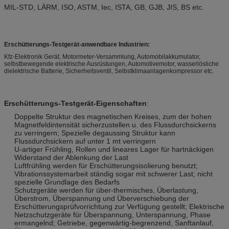
MIL-STD, LÄRM, ISO, ASTM, Iec, ISTA, GB, GJB, JIS, BS etc.
Erschütterungs-Testgerät-anwendbare Industrien:
Kfz-Elektronik Gerät, Motormeter-Versammlung, Automobilakkumulator,
selbstbewegende elektrische Ausrüstungen, Automotivemotor, wasserlösliche
dielektrische Batterie, Sicherheitsventil, Selbstklimaanlagenkompressor etc.
Erschütterungs-Testgerät-Eigenschaften
:
Doppelte Struktur des magnetischen Kreises, zum der hohen
Magnetfeldintensität sicherzustellen u. des Flussdurchsickerns
zu verringern; Spezielle degaussing Struktur kann
Flussdurchsickern auf unter 1 mt verringern
U-artiger Frühling, Rollen und lineares Lager für hartnäckigen
Widerstand der Ablenkung der Last
Luftfrühling werden für Erschütterungsisolierung benutzt;
Vibrationssystemarbeit ständig sogar mit schwerer Last; nicht
spezielle Grundlage des Bedarfs
Schutzgeräte werden für über-thermisches, Überlastung,
Überstrom, Überspannung und Überverschiebung der
Erschütterungsprüfvorrichtung zur Verfügung gestellt; Elektrische
Netzschutzgeräte für Überspannung, Unterspannung, Phase
ermangelnd; Getriebe, gegenwärtig-begrenzend, Sanftanlauf,