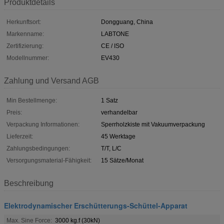
Produktdetails
Herkunftsort:
Dongguang, China
Markenname:
LABTONE
Zertifizierung:
CE / ISO
Modellnummer:
EV430
Zahlung und Versand AGB
Min Bestellmenge:
1 Satz
Preis:
verhandelbar
Verpackung Informationen:
Sperrholzkiste mit Vakuumverpackung
Lieferzeit:
45 Werktage
Zahlungsbedingungen:
T/T, L/C
Versorgungsmaterial-Fähigkeit:
15 Sätze/Monat
Beschreibung
Elektrodynamischer Erschütterungs-Schüttel-Apparat
Max. Sine Force:
3000 kg.f (30kN)