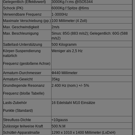
Gelegentlich (Effektivwert)
3000Kg.f r.ms @ISO5344
Schock (PK)
6000Kg.f Spitze @6ms
Verwendbare Frequenz
1-3000Hz
Maximale Verschiebung (pp.)
100 Millimeter (4 Zoll)
Max. Geschwindigkeit
2m/s
Max. Beschleunigung
Sinus: 85G (883 m/s2); Gelegentlich: 60G (588
m/s2)
Sattellast-Unterstützung
500 Kilogramm
Körper-Suspendierung
Weniger als 2,5 Hz
natürlich
Frequenz (gestoßene Achse)
Armaturn-Durchmesser
Ф440 Millimeter
Armaturn-Gewicht
35kg
Grundlegende Resonanz
2.400 Hz (nom.) +/- 5%
Frequenz (bloße Tabelle)
Lasts-Zubehör
16 Edelstahl M10 Einsätze
Punkte (Standard)
Streufluss-Dichte
<10gauss
Zulässige teilweise Kraft
500.N.M
Schüttel-Apparatmaße
1290 x 1010 x 1400 Millimeter (LxDxH)