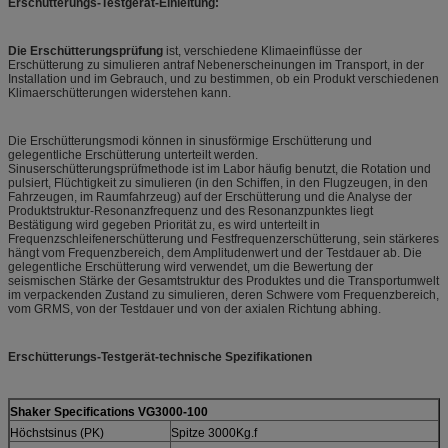
Erschütterungs-Testgerät-Einleitung:
Die Erschütterungsprüfung
ist, verschiedene Klimaeinflüsse der
Erschütterung zu simulieren antraf Nebenerscheinungen im Transport, in der
Installation und im Gebrauch, und zu bestimmen, ob ein Produkt verschiedenen
Klimaerschütterungen widerstehen kann.
Die Erschütterungsmodi können in sinusförmige Erschütterung und
gelegentliche Erschütterung unterteilt werden.
Sinuserschütterungsprüfmethode ist im Labor häufig benutzt, die Rotation und
pulsiert, Flüchtigkeit zu simulieren (in den Schiffen, in den Flugzeugen, in den
Fahrzeugen, im Raumfahrzeug) auf der Erschütterung und die Analyse der
Produktstruktur-Resonanzfrequenz und des Resonanzpunktes liegt
Bestätigung wird gegeben Priorität zu, es wird unterteilt in
Frequenzschleifenerschütterung und Festfrequenzerschütterung, sein stärkeres
hängt vom Frequenzbereich, dem Amplitudenwert und der Testdauer ab. Die
gelegentliche Erschütterung wird verwendet, um die Bewertung der
seismischen Stärke der Gesamtstruktur des Produktes und die Transportumwelt
im verpackenden Zustand zu simulieren, deren Schwere vom Frequenzbereich,
vom GRMS, von der Testdauer und von der axialen Richtung abhing.
Erschütterungs-Testgerät-technische Spezifikationen
Shaker Specifications VG3000-100
Höchstsinus (PK)
Spitze 3000Kg.f