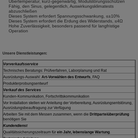
Übertemperatur, kurz-gegenwärtig, Modulstörungsschützen
Fähig, den Sinus, gelegentlich, Auswirkungsklimatests
abzuschließen
Dieses System erfordert Spannungsschwankung, ≤±10%
Dieses System erfordert die Erdung des Widerstands, ≤4Ω
Hohe Zuverlässigkeit, besonders passend für langfristige
Operation
Unsere Dienstleistungen:
Vorverkaufsservice
Technisches Beratungs: Prüfverfahren, Laborplanung und Rat
Ausrüstungs-Auswahl:
Art-Vorwählen des Entwurfs
, FAQ
Produkterprobungsentwurf
Verkauf des Services
Kunden-Kommunikation, Fortschrittskommunikation
Vor Installation stellen wir Anleitung der Vorbereitung, Ausrüstungsentstörung,
Ausrüstungsbeauftragung zur Verfügung
Arbeiten Sie mit dem Messen zusammen, wenn die
Drittparteiüberprüfung
benötigen Sie
Kundendienst
Qualitätssicherungszeitraum für
ein Jahr, lebenslange Wartung
.