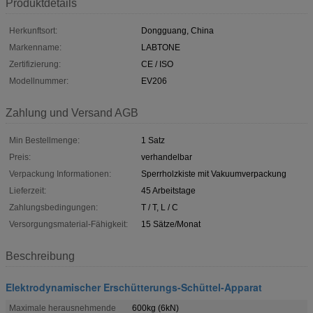
Produktdetails
Herkunftsort:
Dongguang, China
Markenname:
LABTONE
Zertifizierung:
CE / ISO
Modellnummer:
EV206
Zahlung und Versand AGB
Min Bestellmenge:
1 Satz
Preis:
verhandelbar
Verpackung Informationen:
Sperrholzkiste mit Vakuumverpackung
Lieferzeit:
45 Arbeitstage
Zahlungsbedingungen:
T / T, L / C
Versorgungsmaterial-Fähigkeit:
15 Sätze/Monat
Beschreibung
Elektrodynamischer Erschütterungs-Schüttel-Apparat
Maximale herausnehmende
600kg (6kN)