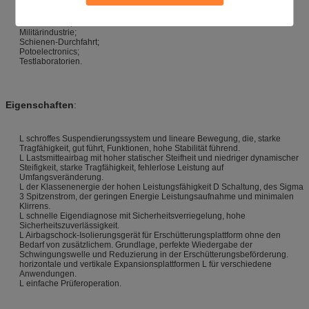
Elektronik;
Luftfahrt;
Große Schiffe;
Militärindustrie;
Schienen-Durchfahrt;
Potoelectronics;
Testlaboratorien.
Eigenschaften
:
L schroffes Suspendierungssystem und lineare Bewegung, die, starke
Tragfähigkeit, gut führt, Funktionen, hohe Stabilität führend.
L Lastsmitteairbag mit hoher statischer Steifheit und niedriger dynamischer
Steifigkeit, starke Tragfähigkeit, fehlerlose Leistung auf
Umfangsveränderung.
L der Klassenenergie der hohen Leistungsfähigkeit D Schaltung, des Sigma
3 Spitzenstrom, der geringen Energie Leistungsaufnahme und minimalen
Klirrens.
L schnelle Eigendiagnose mit Sicherheitsverriegelung, hohe
Sicherheitszuverlässigkeit.
L Airbagschock-Isolierungsgerät für Erschütterungsplattform ohne den
Bedarf von zusätzlichem. Grundlage, perfekte Wiedergabe der
Schwingungswelle und Reduzierung in der Erschütterungsbeförderung.
horizontale und vertikale Expansionsplattformen L für verschiedene
Anwendungen.
L einfache Prüferoperation.