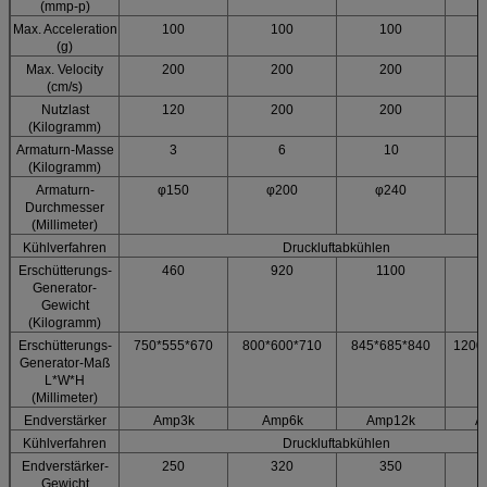
(mmp-p)
Max. Acceleration
100
100
100
(g)
Max. Velocity
200
200
200
(cm/s)
Nutzlast
120
200
200
(Kilogramm)
Armaturn-Masse
3
6
10
(Kilogramm)
Armaturn-
φ150
φ200
φ240
Durchmesser
(Millimeter)
Kühlverfahren
Druckluftabkühlen
Erschütterungs-
460
920
1100
Generator-
Gewicht
(Kilogramm)
Erschütterungs-
750*555*670
800*600*710
845*685*840
1200
Generator-Maß
L*W*H
(Millimeter)
Endverstärker
Amp3k
Amp6k
Amp12k
A
Kühlverfahren
Druckluftabkühlen
Endverstärker-
250
320
350
Gewicht