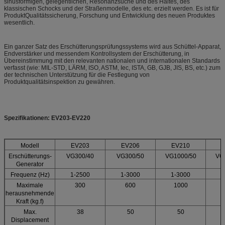
sinusförmigen, gelegentlichen, Resonanzsuche und des Haltes, des
klassischen Schocks und der Straßenmodelle, des etc. erzielt werden. Es ist für
ProduktQualitätssicherung, Forschung und Entwicklung des neuen Produktes
wesentlich.
Ein ganzer Satz des Erschütterungsprüfungssystems wird aus Schüttel-Apparat,
Endverstärker und messendem Kontrollsystem der Erschütterung, in
Übereinstimmung mit den relevanten nationalen und internationalen Standards
verfasst (wie: MIL-STD, LÄRM, ISO, ASTM, Iec, ISTA, GB, GJB, JIS, BS, etc.) zum
der technischen Unterstützung für die Festlegung von
Produktqualitätsinspektion zu gewähren.
Spezifikationen: EV203-EV220
Modell
EV203
EV206
EV210
Erschütterungs-
VG300/40
VG300/50
VG1000/50
VG
Generator
Frequenz (Hz)
1-2500
1-3000
1-3000
1
Maximale
300
600
1000
herausnehmende
Kraft (kg.f)
Max.
38
50
50
Displacement