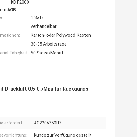
KDT2000
and AGB:
e:
1 Satz
verhandelbar
rmationen:
Karton- oder Polywood-Kasten
30-35 Arbeitstage
ial-Fähigkeit:
50 Sätze/Monat
t Druckluft 0.5-0.7Mpa für Rückgangs-
ie erfordert:
AC220V/50HZ
evorrichtung:
Kunde zur Verfügung gestellt