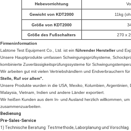
Hebevorrichtung
Vo
Gewicht von KDT2000
11kg (oh
Größe von KDT2000
3
Größe des Fußschalters
270 x 2
Firmeninformation
Labtone Test Equipment Co., Ltd. ist ein
führender Hersteller
und Exp
Unsere Hauptprodukte umfassen Schwingungsprüfsysteme, Schockprüf
kombinierte Zuverlässigkeitsprüfungssysteme für Schwingungstempera
Wir arbeiten gut mit vielen Vertriebshändlern und Endverbrauchern f
Stelle, Ruf vor allem".
Unsere Produkte wurden in die USA, Mexiko, Kolumbien, Argentinien, D
Malaysia, Vietnam, Indien und andere Länder exportiert.
Wir heißen Kunden aus dem In- und Ausland herzlich willkommen, um
zusammenzuarbeiten.
Bedienung
Pre-Sales-Service
1) Technische Beratung: Testmethode, Laborplanung und Vorschlag.