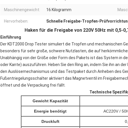
Maschinengewicht:
16 Kilogramm
Masc
Hervorheben:
Schnelle Freigabe-Tropfen-Prüfvorrichtu
Haken für die Freigabe von 220V 50Hz mit 0,5-0,
Einführung
Der KDT2000 Drop Tester simuliert die Tropfen und mechanischen Gefa
besonders für sehr große, schwere Nutzlasten, die auf herkömmliche
Unabhängig von der Größe oder Form des Pakets ist das System in der 
oder Kante) auszuführen.
Heben Sie den Ring an, indem Sie ihn an 
den Auslösemechanismus und das Testpaket durch Anheben des Gerät
Fußentriegelungsschalter aktiviert das Magnetventil im Freigabeme
öffnet und die Verpackung frei fällt.
Technische Spezifik
Gewicht Kapazität
Energie benötigt
AC220V / 50
Druckluft
0