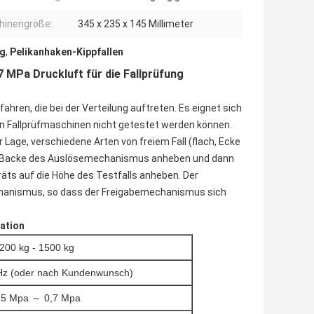
hinengröße:
345 x 235 x 145 Millimeter
ng
,
Pelikanhaken-Kippfallen
7 MPa Druckluft für die Fallprüfung
hren, die bei der Verteilung auftreten.
Es eignet sich
n Fallprüfmaschinen nicht getestet werden können.
Lage, verschiedene Arten von freiem Fall (flach, Ecke
der Backe des Auslösemechanismus anheben und dann
s auf die Höhe des Testfalls anheben.
Der
chanismus, so dass der Freigabemechanismus sich
ation
200 kg - 1500 kg
Hz (oder nach Kundenwunsch)
,5 Mpa ～ 0,7 Mpa