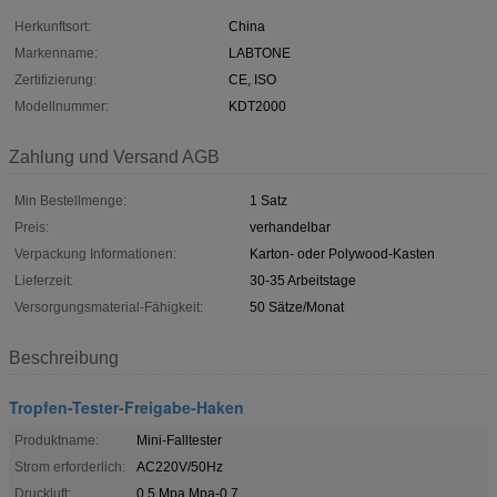
Herkunftsort:
China
Markenname:
LABTONE
Zertifizierung:
CE, ISO
Modellnummer:
KDT2000
Zahlung und Versand AGB
Min Bestellmenge:
1 Satz
Preis:
verhandelbar
Verpackung Informationen:
Karton- oder Polywood-Kasten
Lieferzeit:
30-35 Arbeitstage
Versorgungsmaterial-Fähigkeit:
50 Sätze/Monat
Beschreibung
Tropfen-Tester-Freigabe-Haken
Produktname:
Mini-Falltester
Strom erforderlich:
AC220V/50Hz
Druckluft:
0,5 Mpa Mpa-0.7