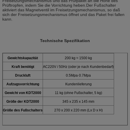
Freisetzungsmechanismus und das Prüfpaket an die Höhe des
Prüftropfen, indem Sie die Vorrichtung heben.Der Fußschalter
aktiviert das Magnetventil im Freisetzungsmechanismus, so daß
sich der Freisetzungsmechanismus öffnet und das Paket frei fallen
kann.
Technische Spezifikation
Gewichtskapazität
200 kg ≈ 1500 kg
Kraft benötigt
AC220V / 50Hz (oder je nach Kundenbedarf)
Druckluft
0.5Mpa·0.7Mpa
Aufzugsvorrichtung
Kundenlieferung
Gewicht von KDT2000
11 kg (ohne Fußschalter, 5 kg)
Größe der KDT2000
345 x 235 x 145 mm
Größe des Fußschalters
270 x 200 x 220 mm (Lx D x H)