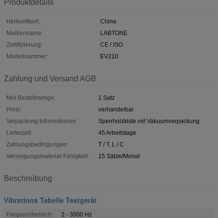
Produktdetails
Herkunftsort:
China
Markenname:
LABTONE
Zertifizierung:
CE / ISO
Modellnummer:
EV210
Zahlung und Versand AGB
Min Bestellmenge:
1 Satz
Preis:
verhandelbar
Verpackung Informationen:
Sperrholzkiste mit Vakuumverpackung
Lieferzeit:
45 Arbeitstage
Zahlungsbedingungen:
T / T, L / C
Versorgungsmaterial-Fähigkeit:
15 Sätze/Monat
Beschreibung
Vibrations Tabelle Testgerät
Frequenzbereich:
2 - 3000 Hz