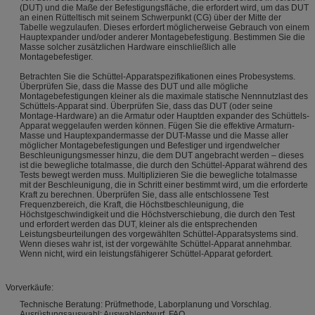
(DUT) und die Maße der Befestigungsfläche, die erfordert wird, um das DUT
an einen Rütteltisch mit seinem Schwerpunkt (CG) über der Mitte der
Tabelle wegzulaufen. Dieses erfordert möglicherweise Gebrauch von einem
Hauptexpander und/oder anderer Montagebefestigung. Bestimmen Sie die
Masse solcher zusätzlichen Hardware einschließlich alle
Montagebefestiger.
Betrachten Sie die Schüttel-Apparatspezifikationen eines Probesystems.
Überprüfen Sie, dass die Masse des DUT und alle mögliche
Montagebefestigungen kleiner als die maximale statische Nennnutzlast des
Schüttels-Apparat sind. Überprüfen Sie, dass das DUT (oder seine
Montage-Hardware) an die Armatur oder Hauptden expander des Schüttels-
Apparat weggelaufen werden können. Fügen Sie die effektive Armaturn-
Masse und Hauptexpandermasse der DUT-Masse und die Masse aller
möglicher Montagebefestigungen und Befestiger und irgendwelcher
Beschleunigungsmesser hinzu, die dem DUT angebracht werden – dieses
ist die bewegliche totalmasse, die durch den Schüttel-Apparat während des
Tests bewegt werden muss. Multiplizieren Sie die bewegliche totalmasse
mit der Beschleunigung, die in Schritt einer bestimmt wird, um die erforderte
Kraft zu berechnen. Überprüfen Sie, dass alle entschlossene Test
Frequenzbereich, die Kraft, die Höchstbeschleunigung, die
Höchstgeschwindigkeit und die Höchstverschiebung, die durch den Test
und erfordert werden das DUT, kleiner als die entsprechenden
Leistungsbeurteilungen des vorgewählten Schüttel-Apparatsystems sind.
Wenn dieses wahr ist, ist der vorgewählte Schüttel-Apparat annehmbar.
Wenn nicht, wird ein leistungsfähigerer Schüttel-Apparat gefordert.
Vorverkäufe:
Technische Beratung: Prüfmethode, Laborplanung und Vorschlag.
Ausrüstungsauswahl: Auswahlentwurf, FAQ.