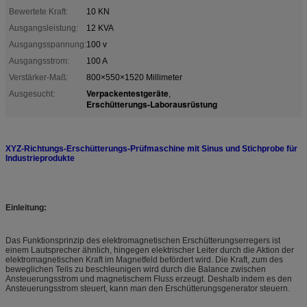
Bewertete Kraft:
10 KN
Ausgangsleistung:
12 KVA
Ausgangsspannung:
100 v
Ausgangsstrom:
100 A
Verstärker-Maß:
800×550×1520 Millimeter
Verpackentestgeräte
Ausgesucht:
,
Erschütterungs-Laborausrüstung
XYZ-Richtungs-Erschütterungs-Prüfmaschine mit Sinus und Stichprobe für
Industrieprodukte
Einleitung:
Das Funktionsprinzip des elektromagnetischen Erschütterungserregers ist
einem Lautsprecher ähnlich, hingegen elektrischer Leiter durch die Aktion der
elektromagnetischen Kraft im Magnetfeld befördert wird. Die Kraft, zum des
beweglichen Teils zu beschleunigen wird durch die Balance zwischen
Ansteuerungsstrom und magnetischem Fluss erzeugt. Deshalb indem es den
Ansteuerungsstrom steuert, kann man den Erschütterungsgenerator steuern.