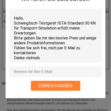
Maß L*W*H
(Millimeter)
Dienstprogramm
3-phasiges AC380
Anforderungen
Gesamtkapazität
8
9
18
(Kilowatt)
Wie man ein Erschütterungs-Testgerät vorwählt:
EINREICHUNGEN
Bestimmen Sie den Frequenzbereich des Tests und der Extrem
Spitzenbewegungen (Beschleunigung, Geschwindigkeit und Verschiebung)
von der Prüfvorschrift. Abhängig von der Art von Test (gefegter Sinus,
gelegentliches oder klassischem Schock zum Beispiel) führen Sie
verschiedene Berechnungen durch, um dieses zu vollenden.
Von den Geräteangaben bestimmen Sie die Masse des Gerätes in Versuch