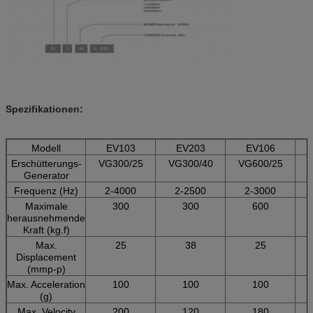
Spezifikationen:
Modell
EV103
EV203
EV106
Erschütterungs-
VG300/25
VG300/40
VG600/25
Generator
Frequenz (Hz)
2-4000
2-2500
2-3000
Maximale
300
300
600
herausnehmende
Kraft (kg.f)
Max.
25
38
25
Displacement
(mmp-p)
Max. Acceleration
100
100
100
(g)
Max. Velocity
200
120
180