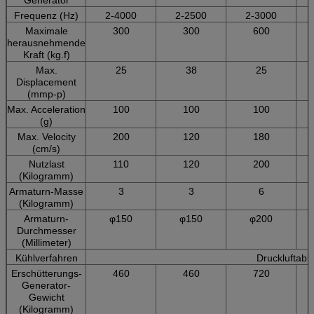
Frequenz (Hz)
2-4000
2-2500
2-3000
Maximale
300
300
600
herausnehmende
Kraft (kg.f)
Max.
25
38
25
Displacement
(mmp-p)
Max. Acceleration
100
100
100
(g)
Max. Velocity
200
120
180
(cm/s)
Nutzlast
110
120
200
(Kilogramm)
Armaturn-Masse
3
3
6
(Kilogramm)
Armaturn-
φ150
φ150
φ200
Durchmesser
(Millimeter)
Kühlverfahren
Druckluftabk
Erschütterungs-
460
460
720
Generator-
Gewicht
(Kilogramm)