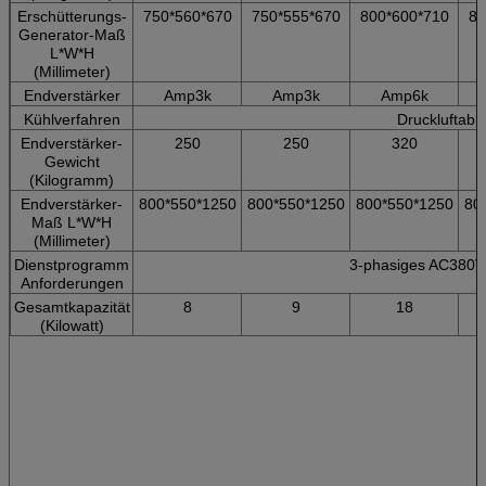
Erschütterungs-
750*560*670
750*555*670
800*600*710
80
Generator-Maß
L*W*H
(Millimeter)
Endverstärker
Amp3k
Amp3k
Amp6k
Kühlverfahren
Druckluftabk
Endverstärker-
250
250
320
Gewicht
(Kilogramm)
Endverstärker-
800*550*1250
800*550*1250
800*550*1250
80
Maß L*W*H
(Millimeter)
Dienstprogramm
3-phasiges AC380
Anforderungen
Gesamtkapazität
8
9
18
(Kilowatt)