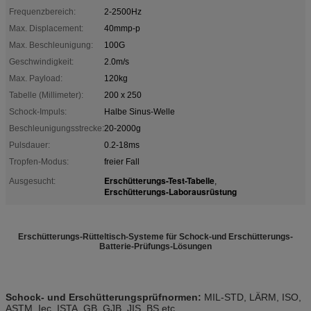
Frequenzbereich:
2-2500Hz
Max. Displacement:
40mmp-p
Max. Beschleunigung:
100G
Geschwindigkeit:
2.0m/s
Max. Payload:
120kg
Tabelle (Millimeter):
200 x 250
Schock-Impuls:
Halbe Sinus-Welle
Beschleunigungsstrecke:
20-2000g
Pulsdauer:
0.2-18ms
Tropfen-Modus:
freier Fall
Erschütterungs-Test-Tabelle
Ausgesucht:
,
Erschütterungs-Laborausrüstung
Erschütterungs-Rütteltisch-Systeme für Schock-und Erschütterungs-
Batterie-Prüfungs-Lösungen
Schock- und Erschütterungsprüfnormen
:
MIL-STD, LÄRM, ISO,
ASTM, Iec, ISTA, GB, GJB, JIS, BS etc.