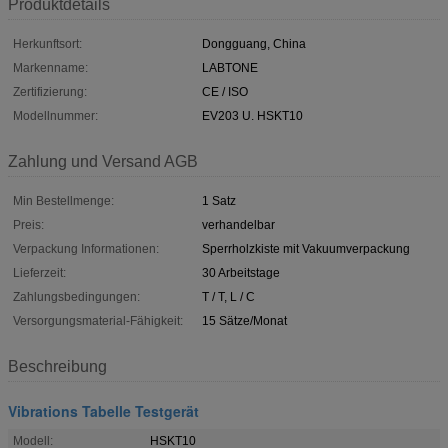
Produktdetails
Herkunftsort:
Dongguang, China
Markenname:
LABTONE
Zertifizierung:
CE / ISO
Modellnummer:
EV203 U. HSKT10
Zahlung und Versand AGB
Min Bestellmenge:
1 Satz
Preis:
verhandelbar
Verpackung Informationen:
Sperrholzkiste mit Vakuumverpackung
Lieferzeit:
30 Arbeitstage
Zahlungsbedingungen:
T / T, L / C
Versorgungsmaterial-Fähigkeit:
15 Sätze/Monat
Beschreibung
Vibrations Tabelle Testgerät
Modell:
HSKT10