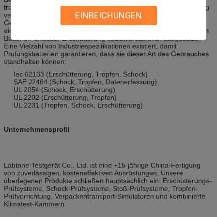
tragbares elektronisches Gerät sie verpackend nach dem Empfang
EINREICHUNGEN
verschüttet, finden möglicherweise Sie die Umwelt des täglichen
Gebrauches, um als die Verschiffenumwelt rigoroser zu sein. In
einer selbstbewegenden elektrischen/hybriden Anwendung werden
Batterien endloser Erschütterung selbstverständlich ausgesetzt.
Eine Vielzahl von Industriespezifikationen existiert, damit
Prüfungsbatterien garantieren, dass sie dieser Art des Gebrauches
standhalten können:
Iec 62133 (Erschütterung, Tropfen, Schock)
SAE J2464 (Schock, Tropfen, Datenerfassung)
UL 2054 (Schock, Erschütterung)
UL 2202 (Erschütterung, Tropfen)
UL 2231 (Tropfen, Schock, Erschütterung)
Unternehmensprofil
Labtone-Testgerät Co., Ltd. ist eine +15-jährige China-Fertigung
von zuverlässigen, kosteneffektiven Ausrüstungen. Unsere
überlegenen Produkte schließen hauptsächlich ein: Erschütterungs-
Prüfsysteme, Schock-Prüfsysteme, Stoß-Prüfsysteme, Tropfen-
Prüfvorrichtung, Verpackentransport-Simulatoren und kombinierte
Klimatest-Kammern.