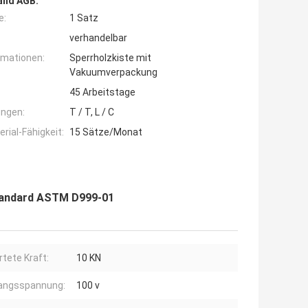
and AGB:
e:
1 Satz
verhandelbar
rmationen:
Sperrholzkiste mit
Vakuumverpackung
45 Arbeitstage
ngen:
T / T, L / C
ial-Fähigkeit:
15 Sätze/Monat
tandard ASTM D999-01
tete Kraft:
10 KN
angsspannung:
100 v