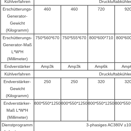
Kühlverfahren
Druckluftabkühle
Erschütterungs-
460
460
720
92
Generator-
Gewicht
(Kilogramm)
Erschütterungs-
750*560*670
750*555*670
800*600*710
800*60
Generator-Maß
L*W*H
(Millimeter)
Endverstärker
Amp3k
Amp3k
Amp6k
Amp
Kühlverfahren
Druckluftabkühle
Endverstärker-
250
250
320
32
Gewicht
(Kilogramm)
Endverstärker-
800*550*1250
800*550*1250
800*550*1250
800*550
Maß L*W*H
(Millimeter)
Dienstprogramm
3-phasiges AC380V ±1