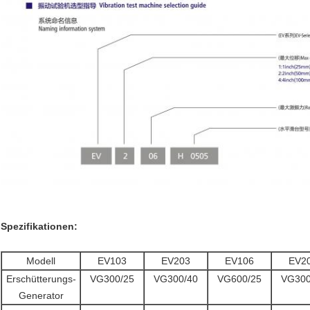
Spezifikationen:
Modell
EV103
EV203
EV106
EV2
Erschütterungs-
VG300/25
VG300/40
VG600/25
VG300
Generator