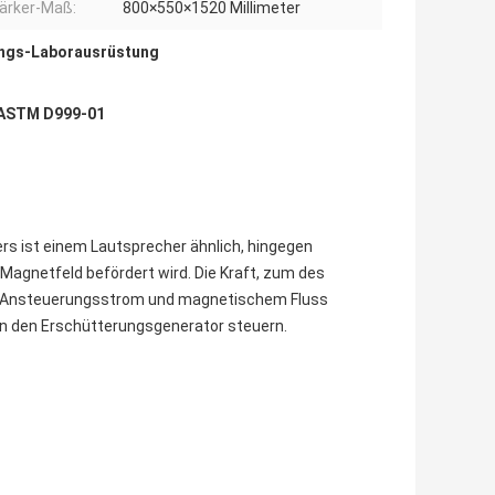
ärker-Maß:
800×550×1520 Millimeter
ungs-Laborausrüstung
 ASTM D999-01
s ist einem Lautsprecher ähnlich, hingegen
 Magnetfeld befördert wird. Die Kraft, zum des
en Ansteuerungsstrom und magnetischem Fluss
n den Erschütterungsgenerator steuern.