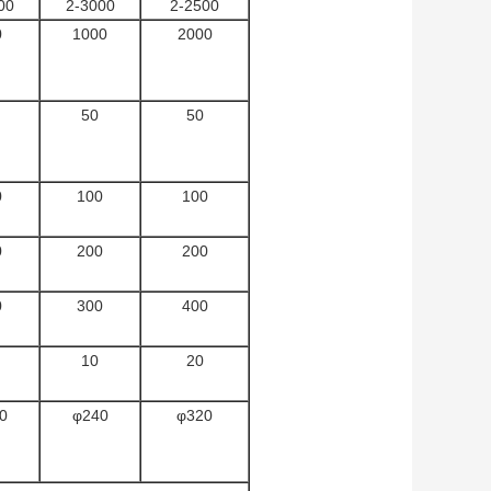
00
2-3000
2-2500
0
1000
2000
50
50
0
100
100
0
200
200
0
300
400
10
20
0
φ240
φ320