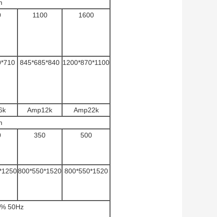
n
0
1100
1600
0*710
845*685*840
1200*870*1100
6k
Amp12k
Amp22k
n
0
350
500
*1250
800*550*1520
800*550*1520
0% 50Hz