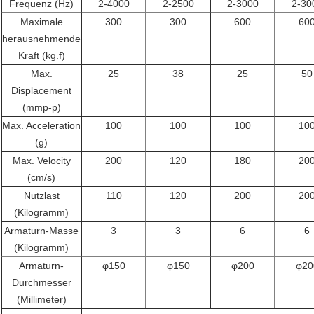
Frequenz (Hz)
2-4000
2-2500
2-3000
2-30
Maximale
300
300
600
60
herausnehmende
Kraft (kg.f)
Max.
25
38
25
50
Displacement
(mmp-p)
Max. Acceleration
100
100
100
10
(g)
Max. Velocity
200
120
180
20
(cm/s)
Nutzlast
110
120
200
20
(Kilogramm)
Armaturn-Masse
3
3
6
6
(Kilogramm)
Armaturn-
φ150
φ150
φ200
φ20
Durchmesser
(Millimeter)