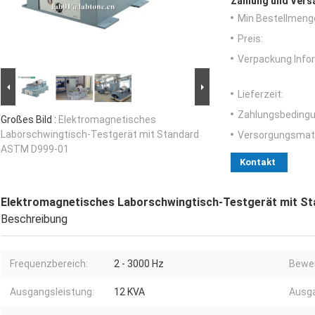
Zahlung und Vers
Min Bestellmeng
Preis:
Verpackung Info
Lieferzeit:
Zahlungsbedingu
Großes Bild :
Elektromagnetisches
Laborschwingtisch-Testgerät mit Standard
Versorgungsmater
ASTM D999-01
Kontakt
Elektromagnetisches Laborschwingtisch-Testgerät mit S
Beschreibung
Frequenzbereich:
2 - 3000 Hz
Bewer
Ausgangsleistung:
12 KVA
Ausg