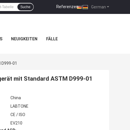
Referenzen
|
German
Suche
S
NEUIGKEITEN
FÄLLE
M D999-01
gerät mit Standard ASTM D999-01
China
LABTONE
CE / ISO
EV210