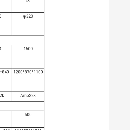
20
0
φ320
0
1600
*840
1200*870*1100
2k
Amp22k
500