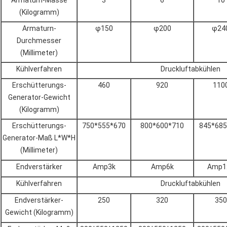
Armaturn-Masse
3
6
10
(Kilogramm)
Armaturn-
φ150
φ200
φ24
Durchmesser
(Millimeter)
Kühlverfahren
Druckluftabkühlen
Erschütterungs-
460
920
110
Generator-Gewicht
(Kilogramm)
Erschütterungs-
750*555*670
800*600*710
845*685
Generator-Maß L*W*H
(Millimeter)
Endverstärker
Amp3k
Amp6k
Amp1
Kühlverfahren
Druckluftabkühlen
Endverstärker-
250
320
350
Gewicht (Kilogramm)