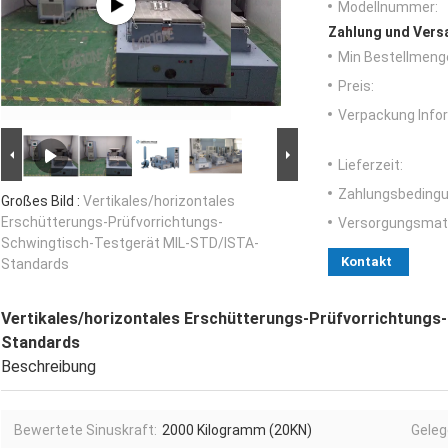
Modellnummer:
Zahlung und Vers
Min Bestellmeng
Preis:
Verpackung Info
Lieferzeit:
Zahlungsbedingu
Großes Bild :
Vertikales/horizontales
Erschütterungs-Prüfvorrichtungs-
Versorgungsmater
Schwingtisch-Testgerät MIL-STD/ISTA-
Kontakt
Standards
Vertikales/horizontales Erschütterungs-Prüfvorrichtung
Standards
Beschreibung
Bewertete Sinuskraft:
2000 Kilogramm (20KN)
Geleg