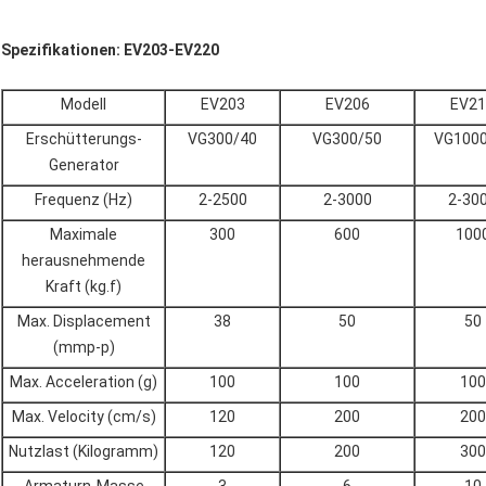
Spezifikationen: EV203-EV220
Modell
EV203
EV206
EV21
Erschütterungs-
VG300/40
VG300/50
VG1000
Generator
Frequenz (Hz)
2-2500
2-3000
2-30
Maximale
300
600
100
herausnehmende
Kraft (kg.f)
Max. Displacement
38
50
50
(mmp-p)
Max. Acceleration (g)
100
100
100
Max. Velocity (cm/s)
120
200
200
Nutzlast (Kilogramm)
120
200
300