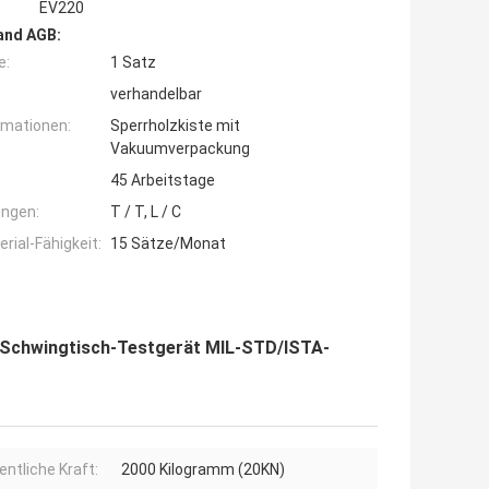
EV220
and AGB:
e:
1 Satz
verhandelbar
rmationen:
Sperrholzkiste mit
Vakuumverpackung
45 Arbeitstage
ngen:
T / T, L / C
ial-Fähigkeit:
15 Sätze/Monat
s-Schwingtisch-Testgerät MIL-STD/ISTA-
entliche Kraft:
2000 Kilogramm (20KN)