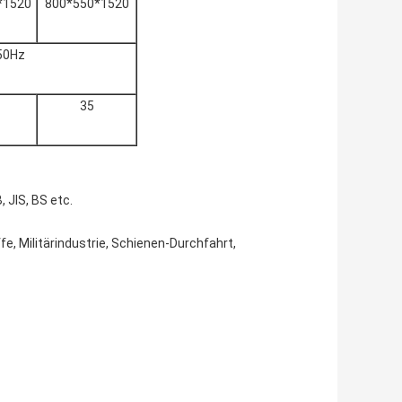
*1520
800*550*1520
50Hz
35
 JIS, BS etc.
fe, Militärindustrie, Schienen-Durchfahrt,