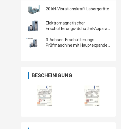
20 kN-Vibrationskraft Laborgeräte
Elektromagnetischer
Erschütterungs-Schüttel-Apparat
für mechanische Produkt-
Erschütterungs-Prüfung
3-Achsen-Erschütterungs-
Prüfmaschine mit Hauptexpander-
und Erschütterungs-Prüfer
BESCHEINIGUNG