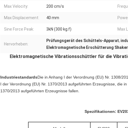
Max Velocity:
200 cm/s
Frequ
Max Displacement:
40 mm
Power
Sine Force Peak:
3kN (300 kg.f)
Max L
Prüfungsgerät des Schüttels-Apparat
,
indu
Hervorheben:
Elektromagnetische Erschütterung Shaker
Elektromagnetische Vibrationsschüttler für die Vibr
Industriestandards
Die in Anhang I der Verordnung (EU) Nr. 1308/201
I der Verordnung (EU) Nr. 1370/2013 aufgeführten Erzeugnisse, die in 
1370/2013 aufgeführten Erzeugnisse fallen.
Spezifikationen: EV2