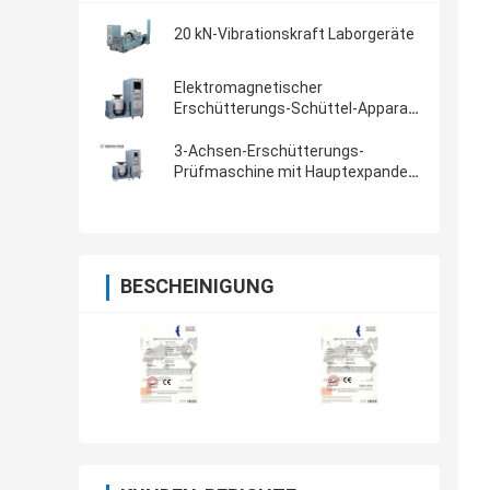
20 kN-Vibrationskraft Laborgeräte
Elektromagnetischer
Erschütterungs-Schüttel-Apparat
für mechanische Produkt-
Erschütterungs-Prüfung
3-Achsen-Erschütterungs-
Prüfmaschine mit Hauptexpander-
und Erschütterungs-Prüfer
BESCHEINIGUNG