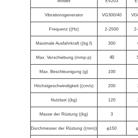
Modell
EV203
E
Vibrationsgenerator
VG300/40
VG
Frequenz ((Hz)
2-2500
2
Maximale Ausfahrkraft ((kg.f)
300
Max. Verschiebung (mmp-p)
40
Max. Beschleunigung (g)
100
Höchstgeschwindigkeit ((cm/s)
200
Nutzlast ((kg)
120
Masse der Rüstung ((kg)
3
Durchmesser der Rüstung ((mm))
φ150