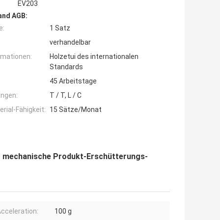
EV203
and AGB:
e:
1 Satz
verhandelbar
rmationen:
Holzetui des internationalen
Standards
45 Arbeitstage
ngen:
T / T, L / C
ial-Fähigkeit:
15 Sätze/Monat
r mechanische Produkt-Erschütterungs-
cceleration:
100 g