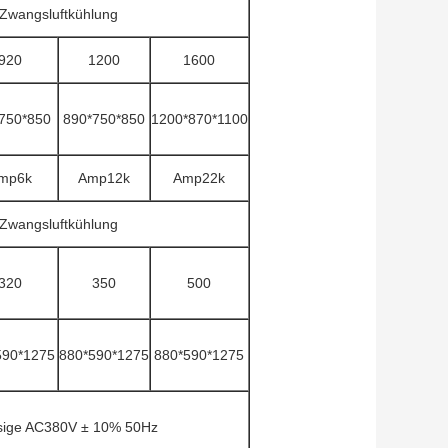
Zwangsluftkühlung
920
1200
1600
750*850
890*750*850
1200*870*1100
mp6k
Amp12k
Amp22k
Zwangsluftkühlung
320
350
500
590*1275
880*590*1275
880*590*1275
sige AC380V ± 10% 50Hz