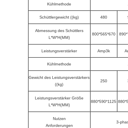
Kühlmethode
Schüttlergewicht ((kg)
480
Abmessung des Schüttlers
800*565*670
890*
L*W*H(MM)
Leistungsverstärker
Amp3k
A
Kühlmethode
Gewicht des Leistungsverstärkers
250
((kg)
Leistungsverstärker Größe
880*590*1125
880*
L*W*H(MM)
Nutzen
3-pha
Anforderungen