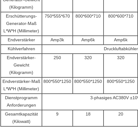
(Kilogramm)
Erschütterungs-
750*555*670
800*600*710
800*600*710
Generator-Maß
L*W*H (Millimeter)
Endverstärker
Amp3k
Amp6k
Amp6k
Kühlverfahren
Druckluftabkühle
Endverstärker-
250
320
320
Gewicht
(Kilogramm)
Endverstärker-Maß
800*550*1250
800*550*1250
800*550*1250
L*W*H (Millimeter)
Dienstprogramm
3-phasiges AC380V ±1
Anforderungen
Gesamtkapazität
9
18
20
(Kilowatt)