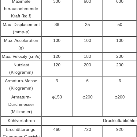
Maximale
300
600
600
herausnehmende
Kraft (kg.f)
Max. Displacement
38
25
50
(mmp-p)
Max. Acceleration
100
100
100
(g)
Max. Velocity (cm/s)
120
180
200
Nutzlast
120
200
200
(Kilogramm)
Armaturn-Masse
3
6
6
(Kilogramm)
Armaturn-
φ150
φ200
φ200
Durchmesser
(Millimeter)
Kühlverfahren
Druckluftabkühle
Erschütterungs-
460
720
920
Generator-Gewicht