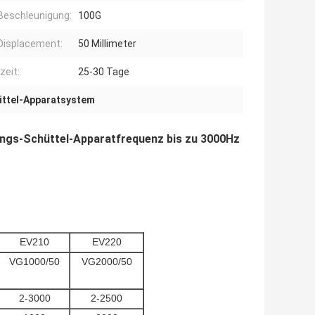
Beschleunigung:
100G
Displacement:
50 Millimeter
zeit:
25-30 Tage
üttel-Apparatsystem
ungs-Schüttel-Apparatfrequenz bis zu 3000Hz
EV210
EV220
VG1000/50
VG2000/50
2-3000
2-2500