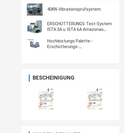
40KN-Vibrationsprüfsystem
ERSCHÜTTERUNGS-Test-System
ISTA 3A u. ISTA 6A Amazonas
Standardmit Prüfer 8-CH
Hochleistungs Palette--
Erschütterungs-
Laborausrüstung,Erdvibrations-
Prüfung GJB 150
BESCHEINIGUNG