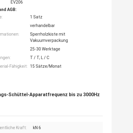
EV206
and AGB:
e:
1 Satz
verhandelbar
rmationen:
Sperrholzkiste mit
Vakuumverpackung
25-30 Werktage
ngen:
T / T, L / C
ial-Fähigkeit:
15 Sätze/Monat
ngs-Schüttel-Apparatfrequenz bis zu 3000Hz
entliche Kraft:
kN 6