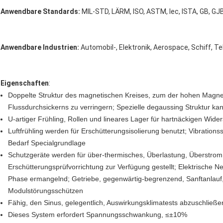
Anwendbare Standards:
MIL-STD, LÄRM, ISO, ASTM, Iec, ISTA, GB, GJB,
Anwendbare Industrien:
Automobil-, Elektronik, Aerospace, Schiff, T
Eigenschaften
:
Doppelte Struktur des magnetischen Kreises, zum der hohen Magnetfe
Flussdurchsickerns zu verringern; Spezielle degaussing Struktur kan
U-artiger Frühling, Rollen und lineares Lager für hartnäckigen Wide
Luftfrühling werden für Erschütterungsisolierung benutzt; Vibrations
Bedarf Specialgrundlage
Schutzgeräte werden für über-thermisches, Überlastung, Überstro
Erschütterungsprüfvorrichtung zur Verfügung gestellt; Elektrische
Phase ermangelnd; Getriebe, gegenwärtig-begrenzend, Sanftanlauf,
Modulstörungsschützen
Fähig, den Sinus, gelegentlich, Auswirkungsklimatests abzuschließe
Dieses System erfordert Spannungsschwankung, ≤±10%