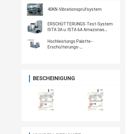
40KN-Vibrationsprüfsystem
ERSCHÜTTERUNGS-Test-System
ISTA 3A u. ISTA 6A Amazonas
Standardmit Prüfer 8-CH
Hochleistungs Palette--
Erschütterungs-
Laborausrüstung,Erdvibrations-
Prüfung GJB 150
BESCHEINIGUNG