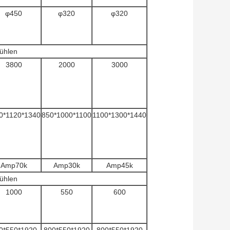
φ450
φ320
φ320
kühlen
3800
2000
3000
0*1120*1340
850*1000*1100
1100*1300*1440
Amp70k
Amp30k
Amp45k
kühlen
1000
550
600