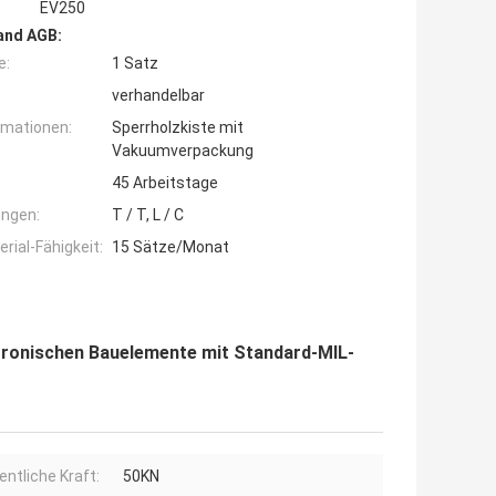
EV250
and AGB:
e:
1 Satz
verhandelbar
rmationen:
Sperrholzkiste mit
Vakuumverpackung
45 Arbeitstage
ngen:
T / T, L / C
ial-Fähigkeit:
15 Sätze/Monat
ktronischen Bauelemente mit Standard-MIL-
entliche Kraft:
50KN