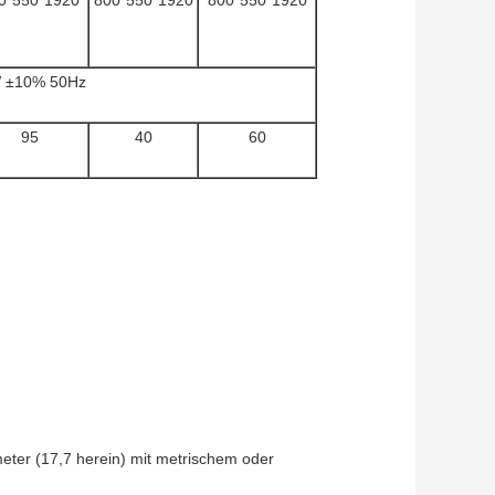
0*550*1920
800*550*1920
800*550*1920
V ±10% 50Hz
95
40
60
eter (17,7 herein) mit metrischem oder