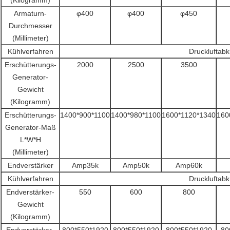
(Kilogramm)
Armaturn-
φ400
φ400
φ450
Durchmesser
(Millimeter)
Kühlverfahren
Druckluftab
Erschütterungs-
2000
2500
3500
Generator-
Gewicht
(Kilogramm)
Erschütterungs-
1400*900*1100
1400*980*1100
1600*1120*1340
160
Generator-Maß
L*W*H
(Millimeter)
Endverstärker
Amp35k
Amp50k
Amp60k
Kühlverfahren
Druckluftab
Endverstärker-
550
600
800
Gewicht
(Kilogramm)