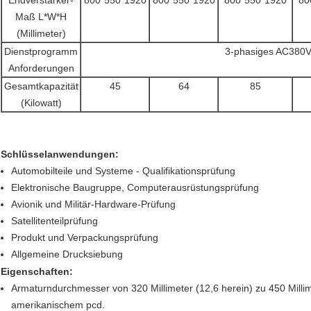
Endverstärker-
800*550*1920
800*550*1920
800*550*1920
80
Maß L*W*H
(Millimeter)
Dienstprogramm
3-phasiges AC380
Anforderungen
Gesamtkapazität
45
64
85
(Kilowatt)
Schlüsselanwendungen:
Automobilteile und Systeme - Qualifikationsprüfung
Elektronische Baugruppe, Computerausrüstungsprüfung
Avionik und Militär-Hardware-Prüfung
Satellitenteilprüfung
Produkt und Verpackungsprüfung
Allgemeine Drucksiebung
Eigenschaften:
Armaturndurchmesser von 320 Millimeter (12,6 herein) zu 450 Millim
amerikanischem pcd.