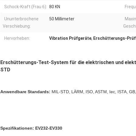
Schock-Kraft (Frau 6):
80 KN
Frequ
Ununterbrochene
50 Millimeter
Maxi
Verschiebung:
Geschw
Hervorheben:
Vibration Prüfgeräte
,
Erschütterungs-Prüf
Erschütterungs-Test-System für die elektrischen und ele
STD
Anwendbare Standards:
MIL-STD, LÄRM, ISO, ASTM, Iec, ISTA, GB, 
Spezifikationen: EV232-EV330