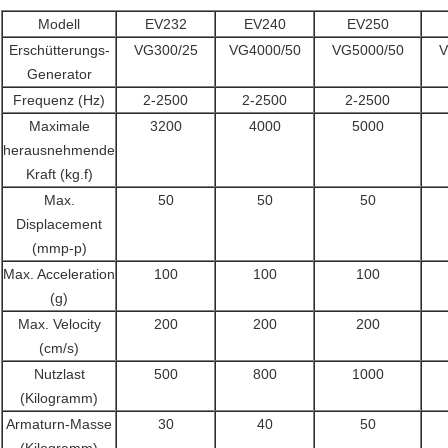
Modell
EV232
EV240
EV250
Erschütterungs-
VG300/25
VG4000/50
VG5000/50
V
Generator
Frequenz (Hz)
2-2500
2-2500
2-2500
Maximale
3200
4000
5000
herausnehmende
Kraft (kg.f)
Max.
50
50
50
Displacement
(mmp-p)
Max. Acceleration
100
100
100
(g)
Max. Velocity
200
200
200
(cm/s)
Nutzlast
500
800
1000
(Kilogramm)
Armaturn-Masse
30
40
50