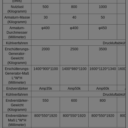
(cm/s)
Nutzlast
500
800
1000
(Kilogramm)
Armaturn-Masse
30
40
50
(Kilogramm)
Armaturn-
φ400
φ400
φ450
Durchmesser
(Millimeter)
Kühlverfahren
Druckluftabkühl
Erschütterungs-
2000
2500
3500
Generator-
Gewicht
(Kilogramm)
Erschütterungs-
1400*900*1100
1400*980*1100
1600*1120*1340
1600*
Generator-Maß
L*W*H
(Millimeter)
Endverstärker
Amp35k
Amp50k
Amp60k
A
Kühlverfahren
Druckluftabkühl
Endverstärker-
550
600
800
Gewicht
(Kilogramm)
Endverstärker-
800*550*1920
800*550*1920
800*550*1920
800*
Maß L*W*H
(Millimeter)