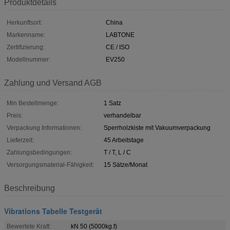
Produktdetails
Herkunftsort:
China
Markenname:
LABTONE
Zertifizierung:
CE / ISO
Modellnummer:
EV250
Zahlung und Versand AGB
Min Bestellmenge:
1 Satz
Preis:
verhandelbar
Verpackung Informationen:
Sperrholzkiste mit Vakuumverpackung
Lieferzeit:
45 Arbeitstage
Zahlungsbedingungen:
T / T, L / C
Versorgungsmaterial-Fähigkeit:
15 Sätze/Monat
Beschreibung
Vibrations Tabelle Testgerät
Bewertete Kraft:
kN 50 (5000kg.f)