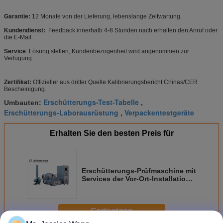
Garantie:
12 Monate von der Lieferung, lebenslange Zeitwartung.
Kundendienst:
Feedback innerhalb 4-8 Stunden nach erhalten den Anruf oder
die E-Mail.
Service
: Lösung stellen, Kundenbezogenheit wird angenommen zur
Verfügung.
Zertifikat:
Offizieller aus dritter Quelle Kalibrierungsbericht Chinas/CER
Bescheinigung.
Erschütterungs-Test-Tabelle
Umbauten:
,
Erschütterungs-Laborausrüstung
Verpackentestgeräte
,
Erhalten Sie den besten Preis für
Erschütterungs-Prüfmaschine mit
Services der Vor-Ort-Installation
und des Trainings
Fortsetzen