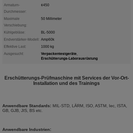
Armaturn-
¢450
Durchmesser:
Maximale
50 Millimeter
Verschiebung:
Kühlgebläse:
BL-5000
Endverstärker-Modell:
Amp60k
Effektive Last:
1000 kg
Verpackentestgeräte
Ausgesucht:
,
Erschütterungs-Laborausrüstung
Erschütterungs-Prüfmaschine mit Services der Vor-Ort-
Installation und des Trainings
Anwendbare Standards:
MIL-STD, LÄRM, ISO, ASTM, Iec, ISTA,
GB, GJB, JIS, BS etc.
Anwendbare Industrien: