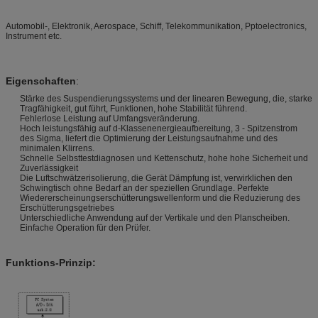
Automobil-, Elektronik, Aerospace, Schiff, Telekommunikation, Pptoelectronics,
Instrument etc.
Eigenschaften
:
Stärke des Suspendierungssystems und der linearen Bewegung, die, starke
Tragfähigkeit, gut führt, Funktionen, hohe Stabilität führend.
Fehlerlose Leistung auf Umfangsveränderung.
Hoch leistungsfähig auf d-Klassenenergieaufbereitung, 3 - Spitzenstrom
des Sigma, liefert die Optimierung der Leistungsaufnahme und des
minimalen Klirrens.
Schnelle Selbsttestdiagnosen und Kettenschutz, hohe hohe Sicherheit und
Zuverlässigkeit
Die Luftschwätzerisolierung, die Gerät Dämpfung ist, verwirklichen den
Schwingtisch ohne Bedarf an der speziellen Grundlage. Perfekte
Wiedererscheinungserschütterungswellenform und die Reduzierung des
Erschütterungsgetriebes
Unterschiedliche Anwendung auf der Vertikale und den Planscheiben.
Einfache Operation für den Prüfer.
Funktions-Prinzip: