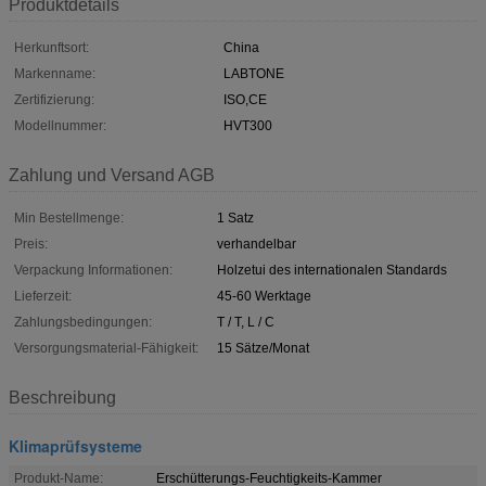
Produktdetails
Herkunftsort:
China
Markenname:
LABTONE
Zertifizierung:
ISO,CE
Modellnummer:
HVT300
Zahlung und Versand AGB
Min Bestellmenge:
1 Satz
Preis:
verhandelbar
Verpackung Informationen:
Holzetui des internationalen Standards
Lieferzeit:
45-60 Werktage
Zahlungsbedingungen:
T / T, L / C
Versorgungsmaterial-Fähigkeit:
15 Sätze/Monat
Beschreibung
Klimaprüfsysteme
Produkt-Name:
Erschütterungs-Feuchtigkeits-Kammer