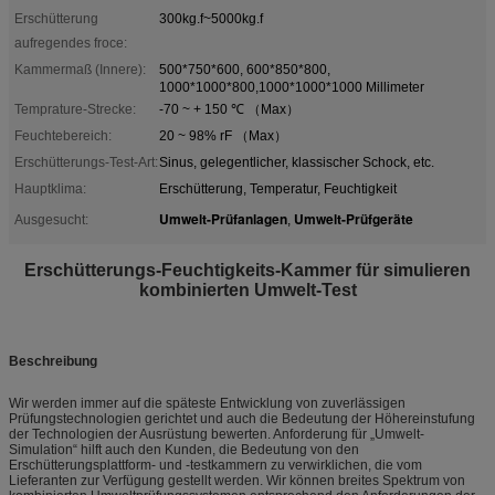
Erschütterung
300kg.f~5000kg.f
aufregendes froce:
Kammermaß (Innere):
500*750*600, 600*850*800,
1000*1000*800,1000*1000*1000 Millimeter
Temprature-Strecke:
-70 ~ + 150 ℃ （Max）
Feuchtebereich:
20 ~ 98% rF （Max）
Erschütterungs-Test-Art:
Sinus, gelegentlicher, klassischer Schock, etc.
Hauptklima:
Erschütterung, Temperatur, Feuchtigkeit
Umwelt-Prüfanlagen
Umwelt-Prüfgeräte
Ausgesucht:
,
Erschütterungs-Feuchtigkeits-Kammer für simulieren
kombinierten Umwelt-Test
Beschreibung
Wir werden immer auf die späteste Entwicklung von zuverlässigen
Prüfungstechnologien gerichtet und auch die Bedeutung der Höhereinstufung
der Technologien der Ausrüstung bewerten. Anforderung für „Umwelt-
Simulation“ hilft auch den Kunden, die Bedeutung von den
Erschütterungsplattform- und -testkammern zu verwirklichen, die vom
Lieferanten zur Verfügung gestellt werden. Wir können breites Spektrum von