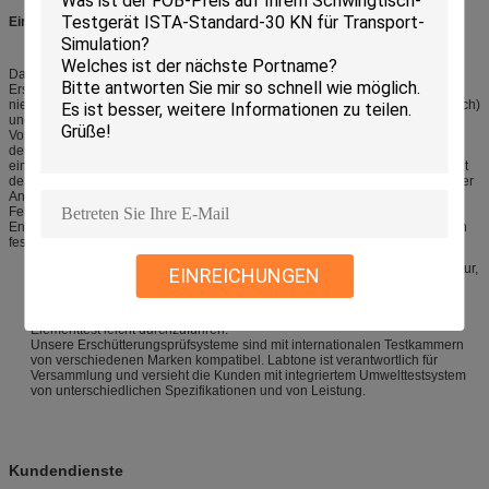
Einleitung
Das integrierte Klimatest-System ist eine Kombination der Testkammer und
Erschütterungstestsystem, hingegen unterschiedliche Temperatur (hoch-
niedrige Temperatur), Feuchtigkeit, die Erschütterung (sinusförmig/gelegentlich)
und der elektrische Druck auf dem Exemplar entsprechend dem
Voreinstellungszeitraum angewandt ist, „Umwelt-Simulation“ der Temperatur,
der Feuchtigkeit und der Erschütterung durchzuführen. Verglichen mit
einzelnem Elementtest kann dieser Test die Transport- und Gebrauchsumwelt
der Produkte realistisch simulieren. Es ist eine wichtige Methodologie, zum der
Anpassung des Produktes in Richtung zu den Klimaänderungen, um den
Fehler in den Produkten und auch zur Vorlage herauszustellen in der
Entwicklung des neuen Produktes, der Bewertung und der Massenproduktion
festzusetzen und auszuwerten.
Unabhängiges Kontrollsystem: kann hohe Temperatur, niedrige Temperatur,
EINREICHUNGEN
konstante Temperatur, konstante Feuchtigkeit, Erschütterungstest und
integrierten Test abschließen.
Nimmt tragbaren Bahnentwurf an, um integrierten oder einzelnen
Elementtest leicht durchzuführen.
Unsere Erschütterungsprüfsysteme sind mit internationalen Testkammern
von verschiedenen Marken kompatibel. Labtone ist verantwortlich für
Versammlung und versieht die Kunden mit integriertem Umwelttestsystem
von unterschiedlichen Spezifikationen und von Leistung.
Kundendienste