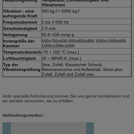
Vibrationen
Vibration - eine
300 kg.f ≈ 5000 kg.f
aufregende Kraft
Frequenzbereich
2 bis 3 000 Hz
Geschwindigkeit
2.0 m/s
Verlagerung
50.8~100 mmp-p
Innengröße der
500x750x600 600x850x800 1000x1000x800
Kammer
1000x1000x1000
Temperaturbereich
-70 + 150 °C (max.)
Luftfeuchtigkeit
20 ∼98%R.H. (max.)
Typ der
Sine, Zufall, Klassischer Schock,
Vibrationsprüfung
Resonanzsuche und Aufenthalt, Sinus plus
Zufall, Zufall und Zufall usw.
Jede spezielle Anforderung können Sie uns gerne kontaktieren und
wir werden versuchen, sie zu erfüllen.
Verbindungsmodus: