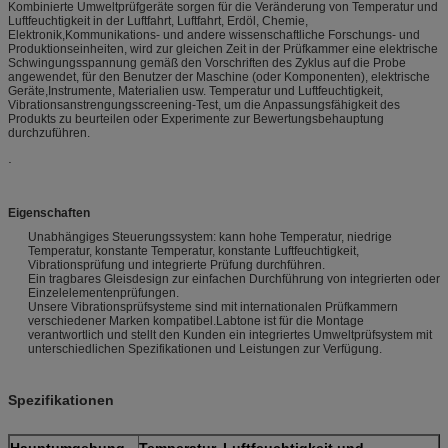
Kombinierte Umweltprüfgeräte sorgen für die Veränderung von Temperatur und
Luftfeuchtigkeit in der Luftfahrt, Luftfahrt, Erdöl, Chemie,
Elektronik,Kommunikations- und andere wissenschaftliche Forschungs- und
Produktionseinheiten, wird zur gleichen Zeit in der Prüfkammer eine elektrische
Schwingungsspannung gemäß den Vorschriften des Zyklus auf die Probe
angewendet, für den Benutzer der Maschine (oder Komponenten), elektrische
Geräte,Instrumente, Materialien usw. Temperatur und Luftfeuchtigkeit,
Vibrationsanstrengungsscreening-Test, um die Anpassungsfähigkeit des
Produkts zu beurteilen oder Experimente zur Bewertungsbehauptung
durchzuführen.
.
Eigenschaften
Unabhängiges Steuerungssystem: kann hohe Temperatur, niedrige
Temperatur, konstante Temperatur, konstante Luftfeuchtigkeit,
Vibrationsprüfung und integrierte Prüfung durchführen.
Ein tragbares Gleisdesign zur einfachen Durchführung von integrierten oder
Einzelelementenprüfungen.
Unsere Vibrationsprüfsysteme sind mit internationalen Prüfkammern
verschiedener Marken kompatibel.Labtone ist für die Montage
verantwortlich und stellt den Kunden ein integriertes Umweltprüfsystem mit
unterschiedlichen Spezifikationen und Leistungen zur Verfügung.
Spezifikationen
Hauptumgebung
Temperatur, Luftfeuchtigkeit und