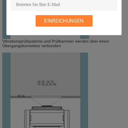
EINREICHUNGEN
Vibrationsprüfsysteme und Prüfkammer werden über einen
Übergangskonnektor verbunden