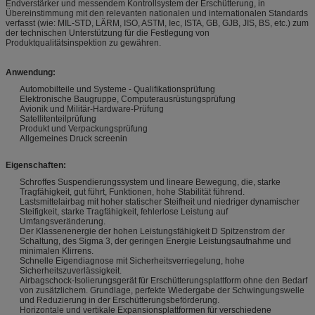
Endverstärker und messendem Kontrollsystem der Erschütterung, in
Übereinstimmung mit den relevanten nationalen und internationalen Standards
verfasst (wie: MIL-STD, LÄRM, ISO, ASTM, Iec, ISTA, GB, GJB, JIS, BS, etc.) zum
der technischen Unterstützung für die Festlegung von
Produktqualitätsinspektion zu gewähren.
Anwendung:
Automobilteile und Systeme - Qualifikationsprüfung
Elektronische Baugruppe, Computerausrüstungsprüfung
Avionik und Militär-Hardware-Prüfung
Satellitenteilprüfung
Produkt und Verpackungsprüfung
Allgemeines Druck screenin
Eigenschaften:
Schroffes Suspendierungssystem und lineare Bewegung, die, starke
Tragfähigkeit, gut führt, Funktionen, hohe Stabilität führend.
Lastsmittelairbag mit hoher statischer Steifheit und niedriger dynamischer
Steifigkeit, starke Tragfähigkeit, fehlerlose Leistung auf
Umfangsveränderung.
Der Klassenenergie der hohen Leistungsfähigkeit D Spitzenstrom der
Schaltung, des Sigma 3, der geringen Energie Leistungsaufnahme und
minimalen Klirrens.
Schnelle Eigendiagnose mit Sicherheitsverriegelung, hohe
Sicherheitszuverlässigkeit.
Airbagschock-Isolierungsgerät für Erschütterungsplattform ohne den Bedarf
von zusätzlichem. Grundlage, perfekte Wiedergabe der Schwingungswelle
und Reduzierung in der Erschütterungsbeförderung.
Horizontale und vertikale Expansionsplattformen für verschiedene