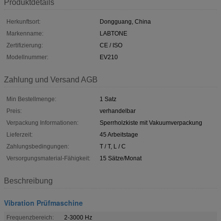
Produktdetails
Herkunftsort:
Dongguang, China
Markenname:
LABTONE
Zertifizierung:
CE / ISO
Modellnummer:
EV210
Zahlung und Versand AGB
Min Bestellmenge:
1 Satz
Preis:
verhandelbar
Verpackung Informationen:
Sperrholzkiste mit Vakuumverpackung
Lieferzeit:
45 Arbeitstage
Zahlungsbedingungen:
T / T, L / C
Versorgungsmaterial-Fähigkeit:
15 Sätze/Monat
Beschreibung
Vibration Prüfmaschine
Frequenzbereich:
2-3000 Hz