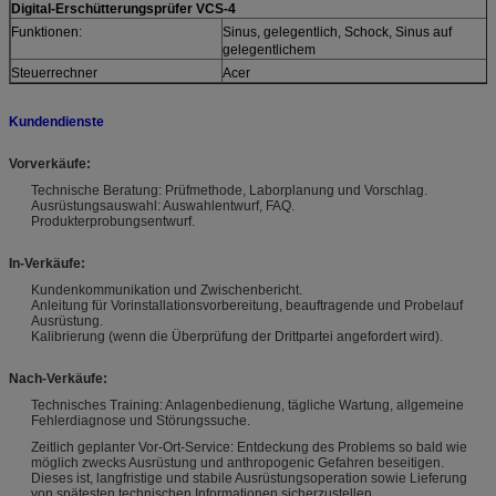
Digital-Erschütterungsprüfer VCS-4
Funktionen:
Sinus, gelegentlich, Schock, Sinus auf
gelegentlichem
Steuerrechner
Acer
Kundendienste
Vorverkäufe:
Technische Beratung: Prüfmethode, Laborplanung und Vorschlag.
Ausrüstungsauswahl: Auswahlentwurf, FAQ.
Produkterprobungsentwurf.
In-Verkäufe:
Kundenkommunikation und Zwischenbericht.
Anleitung für Vorinstallationsvorbereitung, beauftragende und Probelauf
Ausrüstung.
Kalibrierung (wenn die Überprüfung der Drittpartei angefordert wird).
Nach-Verkäufe:
Technisches Training: Anlagenbedienung, tägliche Wartung, allgemeine
Fehlerdiagnose und Störungssuche.
Zeitlich geplanter Vor-Ort-Service: Entdeckung des Problems so bald wie
möglich zwecks Ausrüstung und anthropogenic Gefahren beseitigen.
Dieses ist, langfristige und stabile Ausrüstungsoperation sowie Lieferung
von spätesten technischen Informationen sicherzustellen.