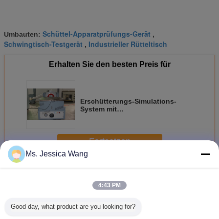
Schüttel-Apparatprüfungs-Gerät
Umbauten:
,
Schwingtisch-Testgerät
Industrieller Rütteltisch
,
Erhalten Sie den besten Preis für
Erschütterungs-Simulations-
System mit
Hochfrequenzhauptexpander
und Prüfer 2-Ch
Fortsetzen
Ms. Jessica Wang
Vibration Prüfmaschine
Mehr
4:43 PM
Good day, what product are you looking for?