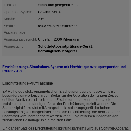
Funktion:
Sinus und gelegentliches
Operation System:
Gewinn 7/8/10
Kanäle:
2 ch
Schüttel-
890×750×850 Millimeter
Apparatmaße:
Ausrüstungsgewicht:
Ungefähr 2000 Kilogramm
Schüttel-Apparatprüfungs-Gerät
Ausgesucht:
,
Schwingtisch-Testgerät
Erschütterungs-Simulations-System mit Hochfrequenzhauptexpander und
Prüfer 2-Ch
Erschütterungs-Prüfmaschine
EV-Reihe des elektromagnetischen Erschütterungsprüfungssystems ist
besonders entworfen, um den Bedarf an der Operation der langen Zeit zu
erfüllen. Vertikale und horizontale Erschütterungen können durch die
Installation der beständigen Basis der Erschütterung erzielt werden. Die
Standardplattform wird mit Airbagschock-Isolierungsgerät der hohen
Leistungsfähigkeit ausgerüstet, damit die Erschütterung, die dem Gebäude
übermittelt wird, herabgesetzt werden kann. Es gibt keinen Bedarf an der
zusätzlichen Grundlage in die meisten Fälle.
Ein ganzer Satz des Erschütterungsprüfungssystems wird aus Schüttel-Apparat,