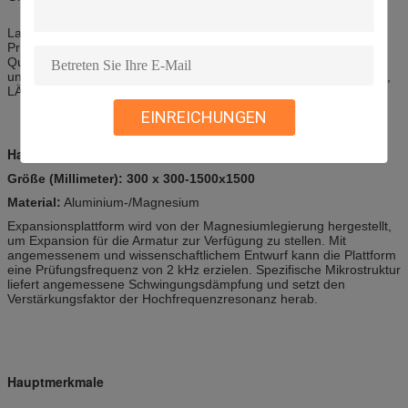
Labtone kann Ihnen den ganzen Erschütterungs- und
Prüfungsantrag anbieten und versieht Sie mit den
Qualitätszertifikaten von Produkten entsprechend den nationalen
und internationalen Standards, einschließlich GB-, GJB-, UL-, JIS-,
LÄRM-, ISO-, BS-, Mil-, Iec- und ASTM-Standards.
EINREICHUNGEN
Hauptexpander
Größe (Millimeter): 300 x 300-1500x1500
Material:
Aluminium-/Magnesium
Expansionsplattform wird von der Magnesiumlegierung hergestellt,
um Expansion für die Armatur zur Verfügung zu stellen. Mit
angemessenem und wissenschaftlichem Entwurf kann die Plattform
eine Prüfungsfrequenz von 2 kHz erzielen. Spezifische Mikrostruktur
liefert angemessene Schwingungsdämpfung und setzt den
Verstärkungsfaktor der Hochfrequenzresonanz herab.
Hauptmerkmale