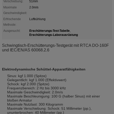
Verschiebung:
51mm
Maximale
2.0m/s
Geschwindigkeit:
Erfrischende
Luftkühlung
Methode:
Erschütterungs-Test-Tabelle
Ausgesucht:
,
Erschütterungs-Laborausrüstung
Schwingtisch-Erschütterungs-Testgerät mit RTCA DO-160F
und IEC/EN/AS 60068.2.6
Elektrodynamische Schüttel-Apparatfähigkeiten
Sinus: kgf 1.000 (Spitze)
Gelegentlich: kgf 1.000 (Effektivwert)
Schock: kgf 2.000 (Spitze)
Frequenzbereich: 2 Hz bis 3000 kHz
Maximale Geschwindigkeit: 2.0m/s
Maximale Beschleunigung: 100 G (halber Sinus) mit einer
bloßen Armatur
Maximale Nutzlast: 300 Kilogramm
Maximale Verschiebung: Schock: 51 Millimeter (pp.),
ununterbrochen: 40 Millimeter (pp.)