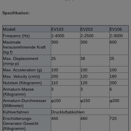
Spezifikation:
Modell
EV103
EV203
EV106
Frequenz (Hz)
2-4000
2-2500
2-3000
Maximale
300
300
600
herausnehmende Kraft
(kg.f)
Max. Displacement
25
38
25
(mmp-p)
Max. Acceleration (g)
100
100
100
Max. Velocity (cm/s)
200
120
180
Nutzlast (Kilogramm)
110
120
200
Armaturn-Masse
3
3
6
(Kilogramm)
Armaturn-Durchmesser
φ150
φ150
φ200
(Millimeter)
Kühlverfahren
Druckluftabkühlen
Erschütterungs-
460
460
720
Generator-Gewicht
(Kilogramm)