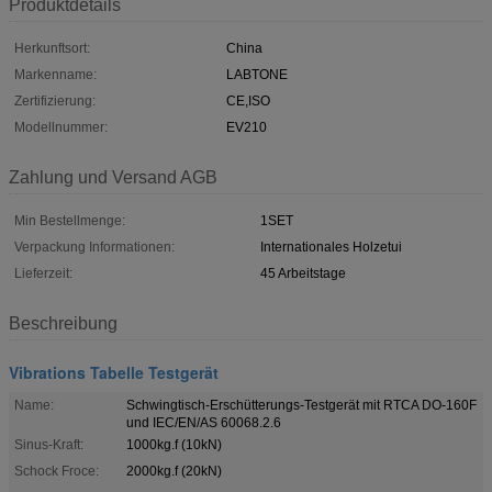
Produktdetails
Herkunftsort:
China
Markenname:
LABTONE
Zertifizierung:
CE,ISO
Modellnummer:
EV210
Zahlung und Versand AGB
Min Bestellmenge:
1SET
Verpackung Informationen:
Internationales Holzetui
Lieferzeit:
45 Arbeitstage
Beschreibung
Vibrations Tabelle Testgerät
Name:
Schwingtisch-Erschütterungs-Testgerät mit RTCA DO-160F
und IEC/EN/AS 60068.2.6
Sinus-Kraft:
1000kg.f (10kN)
Schock Froce:
2000kg.f (20kN)