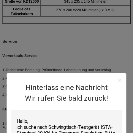
Größe von KDT2000
345 x 235 x 145 Millimeter
Größe des
270 x 200 x220 Millimeter (Lx D x H)
Fußschalters
Service
Vorverkaufs-Service
1)Technische Beratung: Prüfmethode, Laborplanung und Vorschlag.
2)Ausrüstungsauswahl: Auswahlentwurf, FAQ.
Hinterlass eine Nachricht
3)Produkterprobungsentwurf.
4)Kundenkommunikation und Zwischenbericht.
Wir rufen Sie bald zurück!
Kundendienst
1)Technisches Training: Anlagenbedienung, tägliche Wartung, allgemeine
Fehlerdiagnose und Störungssuche.