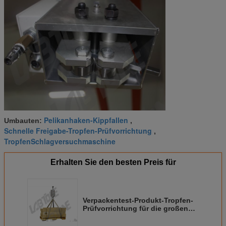
Pelikanhaken-Kippfallen
Umbauten:
,
Schnelle Freigabe-Tropfen-Prüfvorrichtung
,
TropfenSchlagversuchmaschine
Erhalten Sie den besten Preis für
Verpackentest-Produkt-Tropfen-
Prüfvorrichtung für die großen
und schweren Anforderungen
des Nutzlasten-Treffen-JIS