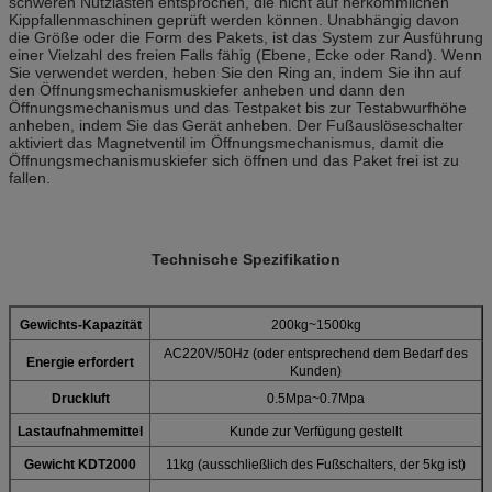
schweren Nutzlasten entsprochen, die nicht auf herkömmlichen
Kippfallenmaschinen geprüft werden können. Unabhängig davon
die Größe oder die Form des Pakets, ist das System zur Ausführung
einer Vielzahl des freien Falls fähig (Ebene, Ecke oder Rand). Wenn
Sie verwendet werden, heben Sie den Ring an, indem Sie ihn auf
den Öffnungsmechanismuskiefer anheben und dann den
Öffnungsmechanismus und das Testpaket bis zur Testabwurfhöhe
anheben, indem Sie das Gerät anheben. Der Fußauslöseschalter
aktiviert das Magnetventil im Öffnungsmechanismus, damit die
Öffnungsmechanismuskiefer sich öffnen und das Paket frei ist zu
fallen.
Technische Spezifikation
Gewichts-Kapazität
200kg~1500kg
AC220V/50Hz (oder entsprechend dem Bedarf des
Energie erfordert
Kunden)
Druckluft
0.5Mpa~0.7Mpa
Lastaufnahmemittel
Kunde zur Verfügung gestellt
Gewicht KDT2000
11kg (ausschließlich des Fußschalters, der 5kg ist)