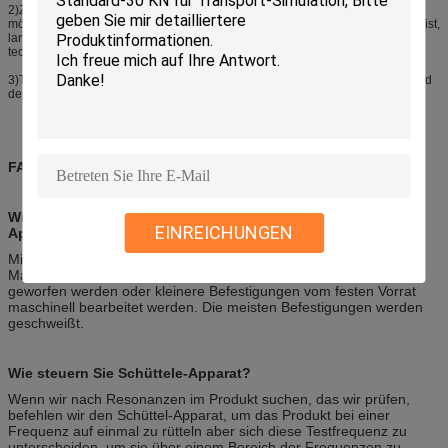
2)Zeitlich geplanter Vor-Ort-Service: Entdeckung des Problems so bald wie
möglich zwecks Ausrüstung und anthropogenic Gefahren beseitigen. Dieses ist,
langfristige und stabile Ausrüstungsoperation sowie Lieferung von spätesten
technischen Informationen sicherzustellen.
3)Technische Unterstützung: spezielle bezahlte Dienste werden entsprechend
dem Bedarf des Kunden erbracht.
FAQ
Wie befestigen Sie die Hardware, die Sie zu Ihrem Schüttel-
EINREICHUNGEN
Apparat prüfen?
Mittels einer Befestigung normalerweise Aluminium oder des
Magnesiums für Leichtigkeit verbunden mit Starrheit. Sie können
geworfen werden oder kleinere Befestigungen vom festen Vorrat
maschinell bearbeitet werden. Die meisten Befestigungen werden
geschweißt.
Wie steuern Sie Schüttele-Apparat?
Wenn wir nach Resonanzen im Produkt suchen, das wir prüfen,
befehlen wir den Schüttel-Apparat, um das Produkt bei einer
Frequenz auf einmal zu rütteln aber sich diese Testfrequenz zu
unterscheiden, um sie über einem Bereich der Frequenzen zu