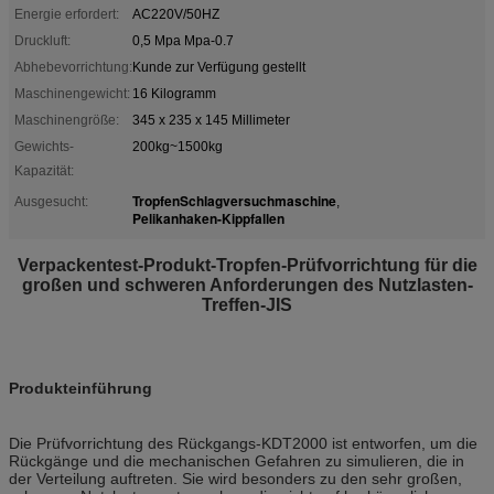
Energie erfordert:
AC220V/50HZ
Druckluft:
0,5 Mpa Mpa-0.7
Abhebevorrichtung:
Kunde zur Verfügung gestellt
Maschinengewicht:
16 Kilogramm
Maschinengröße:
345 x 235 x 145 Millimeter
Gewichts-
200kg~1500kg
Kapazität:
TropfenSchlagversuchmaschine
Ausgesucht:
,
Pelikanhaken-Kippfallen
Verpackentest-Produkt-Tropfen-Prüfvorrichtung für die
großen und schweren Anforderungen des Nutzlasten-
Treffen-JIS
Produkteinführung
Die Prüfvorrichtung des Rückgangs-KDT2000 ist entworfen, um die
Rückgänge und die mechanischen Gefahren zu simulieren, die in
der Verteilung auftreten. Sie wird besonders zu den sehr großen,