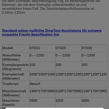
vor dem Exemplar, Beschleunigung >3g, es Bedarfsgarantie die
Klammer, die mit dem Exemplar unterschiedlich ist und
verwirklichen freien Fall. Die Standardabwurfhöhestrecke ist
2.54cm-120cm.
Standard geben nullhöhe DropTest-Ausrüstung für schwere
verpackte Fracht-Spezifikation frei
Modell
DT015
DT020
DT030
Abwurfhöhe
0----1200
0----1200
0---1200
(Millimeter)
Exemplargewicht
150
200
300
(Kilogramm)
Exemplarmaß
1000*1000*1000
1200*1200*1200
1200*1200*1200
(Millimeter)
Tropfenart
Abwurf
Maschinenmaß
1900*1700*2800
2100*1700*2800
2100*1700*2800
(Millimeter)
Maschinen-
2500
3200
4500
Gewicht
(Kilogramm)