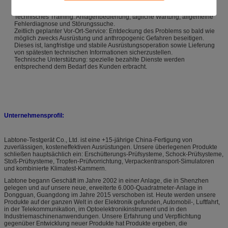
Technisches Training: Anlagenbedienung, tägliche Wartung, allgemeine
Fehlerdiagnose und Störungssuche.
Zeitlich geplanter Vor-Ort-Service: Entdeckung des Problems so bald wie
möglich zwecks Ausrüstung und anthropogenic Gefahren beseitigen.
Dieses ist, langfristige und stabile Ausrüstungsoperation sowie Lieferung
von spätesten technischen Informationen sicherzustellen.
Technische Unterstützung: spezielle bezahlte Dienste werden
entsprechend dem Bedarf des Kunden erbracht.
Unternehmensprofil:
Labtone-Testgerät Co., Ltd. ist eine +15-jährige China-Fertigung von
zuverlässigen, kosteneffektiven Ausrüstungen. Unsere überlegenen Produkte
schließen hauptsächlich ein: Erschütterungs-Prüfsysteme, Schock-Prüfsysteme,
Stoß-Prüfsysteme, Tropfen-Prüfvorrichtung, Verpackentransport-Simulatoren
und kombinierte Klimatest-Kammern.
Labtone begann Geschäft im Jahre 2002 in einer Anlage, die in Shenzhen
gelegen und auf unsere neue, erweiterte 6.000-Quadratmeter-Anlage in
Dongguan, Guangdong im Jahre 2015 verschoben ist. Heute werden unsere
Produkte auf der ganzen Welt in der Elektronik gefunden, Automobil-, Luftfahrt,
in der Telekommunikation, im Optoelektronikinstrument und in den
Industriemaschinenanwendungen. Unsere Erfahrung und Verpflichtung
gegenüber Entwicklung neuer Produkte hat Produkte ergeben, die