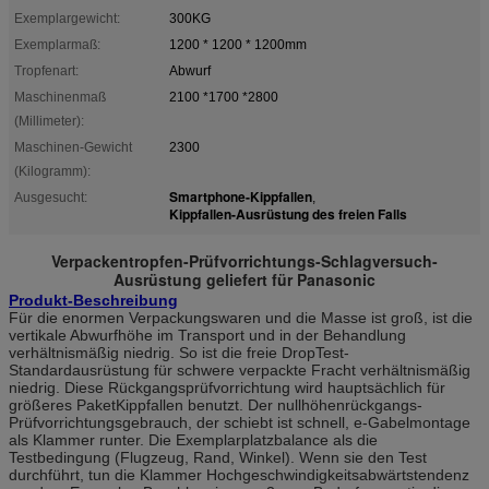
Exemplargewicht:
300KG
Exemplarmaß:
1200 * 1200 * 1200mm
Tropfenart:
Abwurf
Maschinenmaß
2100 *1700 *2800
(Millimeter):
Maschinen-Gewicht
2300
(Kilogramm):
Smartphone-Kippfallen
Ausgesucht:
,
Kippfallen-Ausrüstung des freien Falls
Verpackentropfen-Prüfvorrichtungs-Schlagversuch-
Ausrüstung geliefert für Panasonic
Produkt-Beschreibung
Für die enormen Verpackungswaren und die Masse ist groß, ist die
vertikale Abwurfhöhe im Transport und in der Behandlung
verhältnismäßig niedrig. So ist die freie DropTest-
Standardausrüstung für schwere verpackte Fracht verhältnismäßig
niedrig. Diese Rückgangsprüfvorrichtung wird hauptsächlich für
größeres PaketKippfallen benutzt. Der nullhöhenrückgangs-
Prüfvorrichtungsgebrauch, der schiebt ist schnell, e-Gabelmontage
als Klammer runter. Die Exemplarplatzbalance als die
Testbedingung (Flugzeug, Rand, Winkel). Wenn sie den Test
durchführt, tun die Klammer Hochgeschwindigkeitsabwärtstendenz