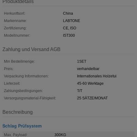
Produktdetails
Herkunftsort:
China
Markenname:
LABTONE
Zertifizierung:
CE, ISO
Modellnummer:
IST300
Zahlung und Versand AGB
Min Bestellmenge:
1SET
Preis:
verhandelbar
Verpackung Informationen:
Internationales Holzetui
Lieferzeit:
45-60 Werktage
Zahlungsbedingungen:
T/T
Versorgungsmaterial-Fähigkeit:
25 SÄTZE/MONAT
Beschreibung
Schlag Prüfsystem
Max. Payload:
300KG