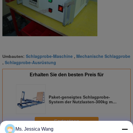
Schlagprobe-Maschine
Mechanische Schlagprobe
Umbauten:
,
Schlagprobe-Ausrüstung
,
Erhalten Sie den besten Preis für
Paket-geneigtes Schlagprobe-
System der Nutzlasten-300kg mit
ASTM Santandard
Fortsetzen
Ms. Jessica Wang