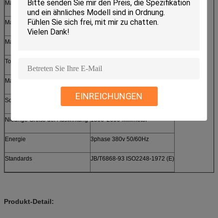
Max. Payload
200, 300 KILOGRAMM
Max. Auftreffgeschwindigkeit
2,8 m/s
Max. Shock Distance
5M (oder Diskussion)
Toleranz des Schock-Abstandes
±3%
Max. Size des Exemplars
1200*1200*1600 Millimeter
EINREICHUNGEN
Schieben der Laufkatze
600×550×2500 Millimeter
Niedrige Größe der Auswirkung
1800*2000 Millimeter
Energie
3phase 380v 50/60Hz
Standards
JB/T6868-93 ISO2248-1972 (E)
Produkt-Detail: