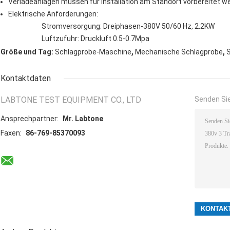
Verladeanlagen müssen für Installation am Standort vorbereitet w
Elektrische Anforderungen:
Stromversorgung: Dreiphasen-380V 50/60 Hz, 2.2KW
Luftzufuhr: Druckluft 0.5-0.7Mpa
,
,
Größe und Tag:
Schlagprobe-Maschine
Mechanische Schlagprobe
Kontaktdaten
LABTONE TEST EQUIPMENT CO., LTD
Senden Sie
Ansprechpartner:
Mr. Labtone
Faxen:
86-769-85370093