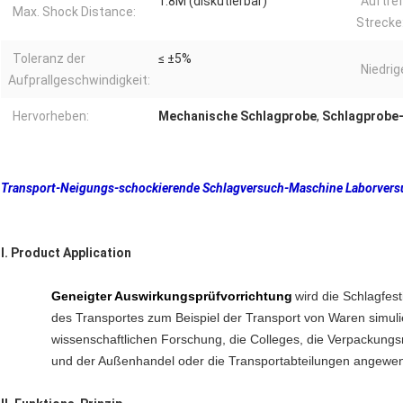
1.8M (diskutierbar)
Auftre
Max. Shock Distance:
Strecke
Toleranz der
≤ ±5%
Niedri
Aufprallgeschwindigkeit:
Hervorheben:
Mechanische Schlagprobe
,
Schlagprobe
Transport-Neigungs-schockierende Schlagversuch-Maschine Laborvers
I. Product Application
Geneigter Auswirkungsprüfvorrichtung
wird die Schlagfes
des Transportes zum Beispiel der Transport von Waren simulie
wissenschaftlichen Forschung, die Colleges, die Verpackungs
und der Außenhandel oder die Transportabteilungen angewen