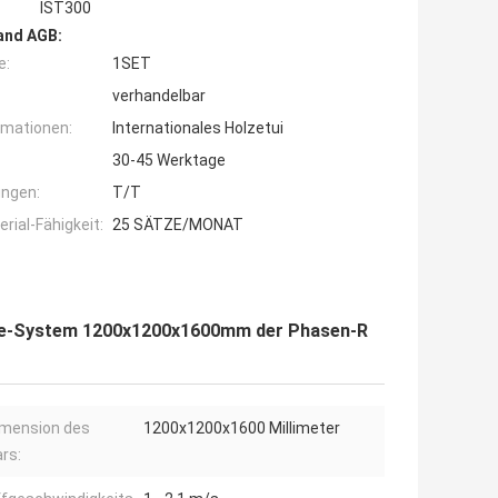
IST300
and AGB:
e:
1SET
verhandelbar
rmationen:
Internationales Holzetui
30-45 Werktage
ngen:
T/T
ial-Fähigkeit:
25 SÄTZE/MONAT
be-System 1200x1200x1600mm der Phasen-R
imension des
1200x1200x1600 Millimeter
rs: