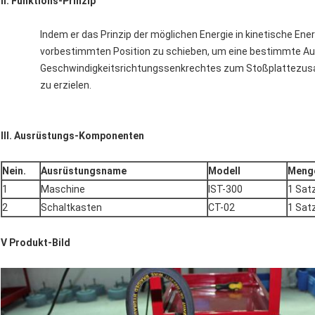
II. Funktions-Prinzip
Indem er das Prinzip der möglichen Energie in kinetische Ener
vorbestimmten Position zu schieben, um eine bestimmte Auf
Geschwindigkeitsrichtungssenkrechtes zum Stoßplattezusa
zu erzielen.
III. Ausrüstungs-Komponenten
Nein.
Ausrüstungsname
Modell
Meng
1
Maschine
IST-300
1 Sat
2
Schaltkasten
CT-02
1 Sat
Ⅴ Produkt-Bild