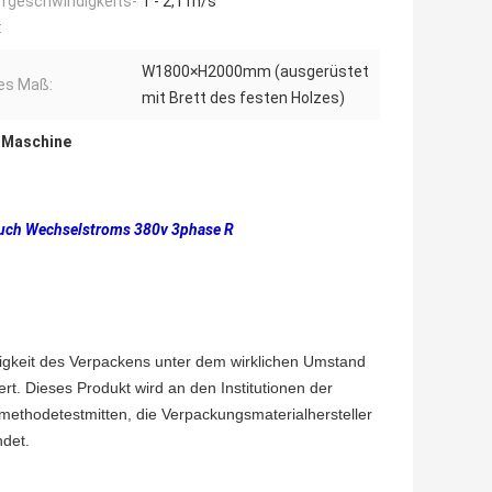
ffgeschwindigkeits-
1 - 2,1 m/s
:
W1800×H2000mm (ausgerüstet
ges Maß:
mit Brett des festen Holzes)
-Maschine
uch Wechselstroms 380v 3phase R
tigkeit des Verpackens unter dem wirklichen Umstand
rt. Dieses Produkt wird an den Institutionen der
methodetestmitten, die Verpackungsmaterialhersteller
det.