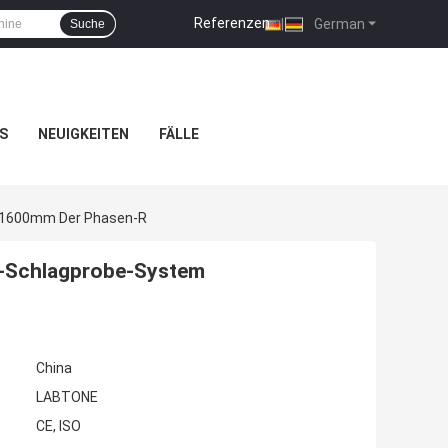
Referenzen
|
German
Suche
S
NEUIGKEITEN
FÄLLE
x1600mm Der Phasen-R
t-Schlagprobe-System
China
LABTONE
CE, ISO