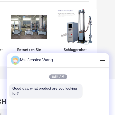
c-
Entsetzen Sie
Schlagprobe-
Prüfvorrichtung,
Maschine mit
Ms. Jessica Wang
Schlagprobe-
Doppelmassenschock-
System für
Verstärker führen
t
Batterie und
halben Sinus 10000G
Elektronik mit
0.2ms durch
8:54 AM
Nutzlast 30kg
Good day, what product are you looking 
for?
CHRICHT HINTERLASSEN