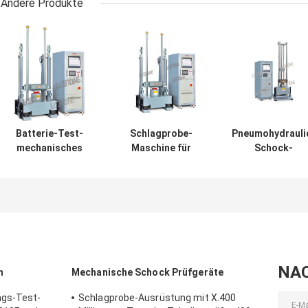
Andere Produkte
Batterie-Test-
Schlagprobe-
Pneumohydrauli
mechanisches
Maschine für
Schock-
Schlagprobe-
medizinische
Auswirkungs-
System für halbe
Elektrogeräte
Testgerät für
Sinus-Welle 150g,
IEC60601-1-11-
industrielles mi
6ms, 50g, 11ms
2015
Iec-Standard
NA
m
Mechanische Schock Prüfgeräte
ngs-Test-
Schlagprobe-Ausrüstung mit X.400