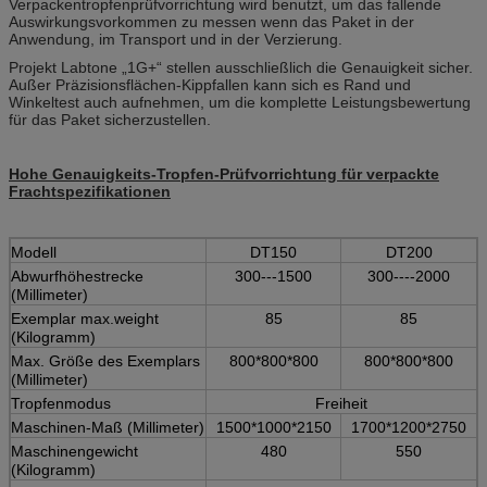
Verpackentropfenprüfvorrichtung wird benutzt, um das fallende
Auswirkungsvorkommen zu messen wenn das Paket in der
Anwendung, im Transport und in der Verzierung.
Projekt Labtone „1G+“ stellen ausschließlich die Genauigkeit sicher.
Außer Präzisionsflächen-Kippfallen kann sich es Rand und
Winkeltest auch aufnehmen, um die komplette Leistungsbewertung
für das Paket sicherzustellen.
Hohe Genauigkeits-Tropfen-Prüfvorrichtung für verpackte
Frachtspezifikationen
Modell
DT150
DT200
Abwurfhöhestrecke
300---1500
300----2000
(Millimeter)
Exemplar max.weight
85
85
(Kilogramm)
Max. Größe des Exemplars
800*800*800
800*800*800
(Millimeter)
Tropfenmodus
Freiheit
Maschinen-Maß (Millimeter)
1500*1000*2150
1700*1200*2750
Maschinengewicht
480
550
(Kilogramm)