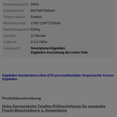
Exemplargewicht:
85KG
Exemplarmaß:
800*800*800mm
Tropfen-Modus:
Freiheit
Maschinenmaß:
1700*1200*2750mm
Maschinengewicht:
550Kg
Garantie:
12 Monate
Luftdruck:
0.5-0.7MPa
Smartphone-Kippfallen
Ausgesucht:
,
Kippfallen-Ausrüstung des freien Falls
Kippfallen-Standardmaschine ISTA pressluftbetätigte Verpackenfür Karton-
Kippfallen
Produktbeschreibung
Hohe Genauigkeits-Tropfen-Prüfvorrichtung für verpackte
Fracht-Beschreibung u. Anwendung