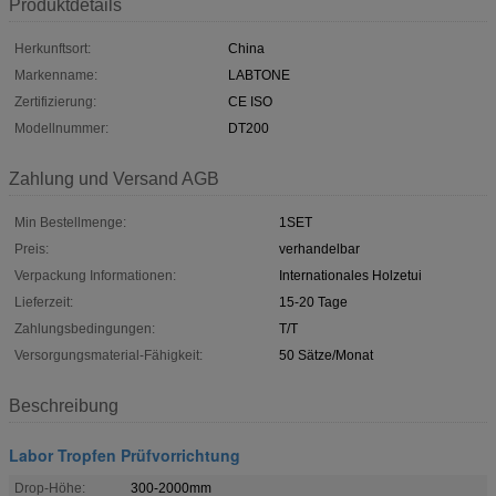
Produktdetails
Herkunftsort:
China
Markenname:
LABTONE
Zertifizierung:
CE ISO
Modellnummer:
DT200
Zahlung und Versand AGB
Min Bestellmenge:
1SET
Preis:
verhandelbar
Verpackung Informationen:
Internationales Holzetui
Lieferzeit:
15-20 Tage
Zahlungsbedingungen:
T/T
Versorgungsmaterial-Fähigkeit:
50 Sätze/Monat
Beschreibung
Labor Tropfen Prüfvorrichtung
Drop-Höhe:
300-2000mm