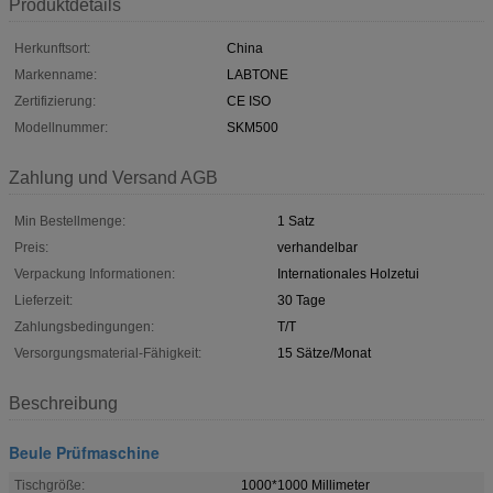
Produktdetails
Herkunftsort:
China
Markenname:
LABTONE
Zertifizierung:
CE ISO
Modellnummer:
SKM500
Zahlung und Versand AGB
Min Bestellmenge:
1 Satz
Preis:
verhandelbar
Verpackung Informationen:
Internationales Holzetui
Lieferzeit:
30 Tage
Zahlungsbedingungen:
T/T
Versorgungsmaterial-Fähigkeit:
15 Sätze/Monat
Beschreibung
Beule Prüfmaschine
Tischgröße:
1000*1000 Millimeter