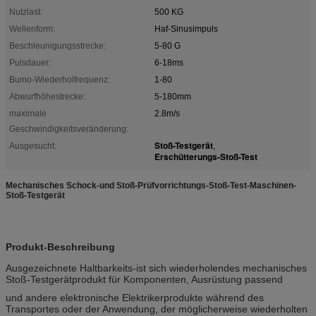
Nutzlast:
500 KG
Wellenform:
Haf-Sinusimpuls
Beschleunigungsstrecke:
5-80 G
Pulsdauer:
6-18ms
Bumo-Wiederholfrequenz:
1-80
Abwurfhöhestrecke:
5-180mm
maximale
2.8m/s
Geschwindigkeitsveränderung:
Stoß-Testgerät
Ausgesucht:
,
Erschütterungs-Stoß-Test
Mechanisches Schock-und Stoß-Prüfvorrichtungs-Stoß-Test-Maschinen-
Stoß-Testgerät
Produkt-Beschreibung
Ausgezeichnete Haltbarkeits-ist sich wiederholendes mechanisches
Stoß-Testgerätprodukt für Komponenten, Ausrüstung passend
und andere elektronische Elektrikerprodukte während des
Transportes oder der Anwendung, der möglicherweise wiederholten