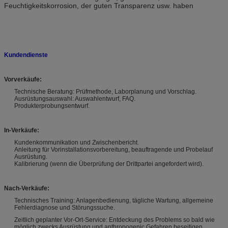
Feuchtigkeits
korrosion, der guten Transparenz usw. haben
Kundendienste
Vorverkäufe:
Technische Beratung: Prüfmethode, Laborplanung und Vorschlag.
Ausrüstungsauswahl: Auswahlentwurf, FAQ.
Produkterprobungsentwurf.
In-Verkäufe:
Kundenkommunikation und Zwischenbericht.
Anleitung für Vorinstallationsvorbereitung, beauftragende und Probelauf
Ausrüstung.
Kalibrierung (wenn die Überprüfung der Drittpartei angefordert wird).
Nach-Verkäufe:
Technisches Training: Anlagenbedienung, tägliche Wartung, allgemeine
Fehlerdiagnose und Störungssuche.
Zeitlich geplanter Vor-Ort-Service: Entdeckung des Problems so bald wie
möglich zwecks Ausrüstung und anthropogenic Gefahren beseitigen.