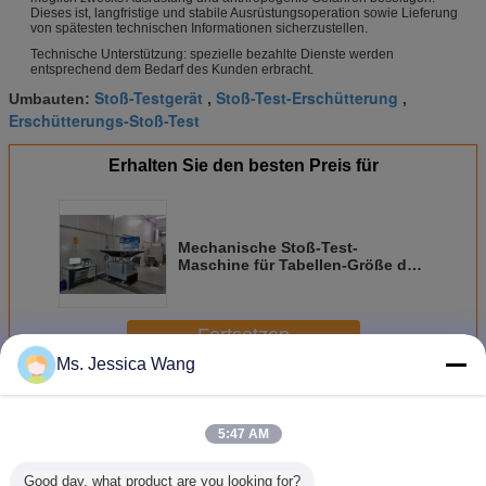
Dieses ist, langfristige und stabile Ausrüstungsoperation sowie Lieferung
von spätesten technischen Informationen sicherzustellen.
Technische Unterstützung: spezielle bezahlte Dienste werden
entsprechend dem Bedarf des Kunden erbracht.
Stoß-Testgerät
Stoß-Test-Erschütterung
Umbauten:
,
,
Erschütterungs-Stoß-Test
Erhalten Sie den besten Preis für
Mechanische Stoß-Test-
Maschine für Tabellen-Größe der
Komponenten-1000*1000mm
Fortsetzen
Ms. Jessica Wang
Beule Prüfmaschine
Mehr
5:47 AM
Good day, what product are you looking for?