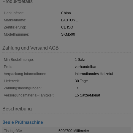
Produktdetails
Herkunftsort:
China
Markenname:
LABTONE
Zertifizierung:
CE ISO
Modellnummer:
SKM500
Zahlung und Versand AGB
Min Bestellmenge:
1 Satz
Preis:
verhandelbar
Verpackung Informationen:
Internationales Holzetui
Lieferzeit:
30 Tage
Zahlungsbedingungen:
T/T
Versorgungsmaterial-Fähigkeit:
15 Sätze/Monat
Beschreibung
Beule Prüfmaschine
Tischgröße:
500*700 Millimeter