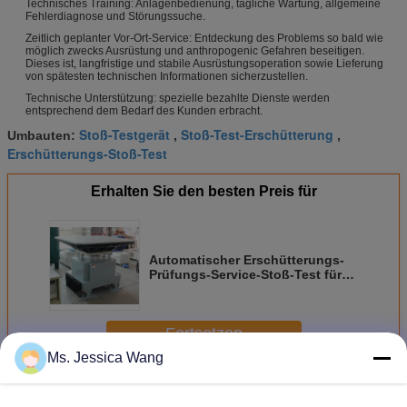
Technisches Training: Anlagenbedienung, tägliche Wartung, allgemeine
Fehlerdiagnose und Störungssuche.
Zeitlich geplanter Vor-Ort-Service: Entdeckung des Problems so bald wie
möglich zwecks Ausrüstung und anthropogenic Gefahren beseitigen.
Dieses ist, langfristige und stabile Ausrüstungsoperation sowie Lieferung
von spätesten technischen Informationen sicherzustellen.
Technische Unterstützung: spezielle bezahlte Dienste werden
entsprechend dem Bedarf des Kunden erbracht.
Stoß-Testgerät
Stoß-Test-Erschütterung
Umbauten:
,
,
Erschütterungs-Stoß-Test
Erhalten Sie den besten Preis für
Automatischer Erschütterungs-
Prüfungs-Service-Stoß-Test für
Teilprüfung
Fortsetzen
Ms. Jessica Wang
Beule Prüfmaschine
Mehr