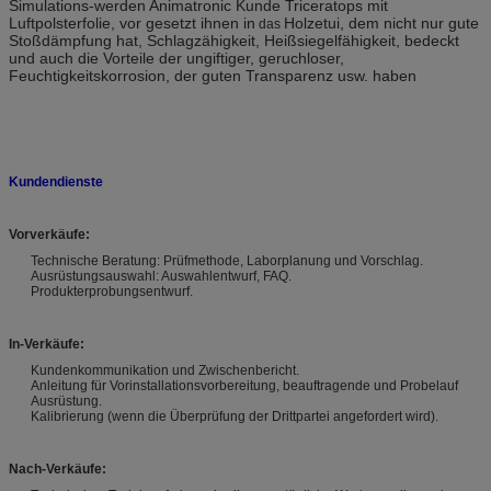
Simulations-werden Animatronic Kunde Triceratops mit
Luftpolsterfolie, vor gesetzt ihnen in
Holzetui, dem
nicht nur gute
das
Stoßdämpfung hat, Schlagzähigkeit, Heißsiegelfähigkeit, bedeckt
und auch die Vorteile der ungiftiger, geruchloser,
Feuchtigkeits
korrosion, der guten Transparenz usw. haben
Kundendienste
Vorverkäufe:
Technische Beratung: Prüfmethode, Laborplanung und Vorschlag.
Ausrüstungsauswahl: Auswahlentwurf, FAQ.
Produkterprobungsentwurf.
In-Verkäufe:
Kundenkommunikation und Zwischenbericht.
Anleitung für Vorinstallationsvorbereitung, beauftragende und Probelauf
Ausrüstung.
Kalibrierung (wenn die Überprüfung der Drittpartei angefordert wird).
Nach-Verkäufe: