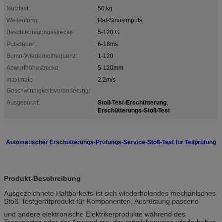
Nutzlast:
50 kg
Wellenform:
Haf-Sinusimpuls
Beschleunigungsstrecke:
5-120 G
Pulsdauer:
6-18ms
Bumo-Wiederholfrequenz:
1-120
Abwurfhöhestrecke:
5-120mm
maximale
2.2m/s
Geschwindigkeitsveränderung:
Stoß-Test-Erschütterung
Ausgesucht:
,
Erschütterungs-Stoß-Test
Automatischer Erschütterungs-Prüfungs-Service-Stoß-Test für Teilprüfung
Produkt-Beschreibung
Ausgezeichnete Haltbarkeits-ist sich wiederholendes mechanisches
Stoß-Testgerätprodukt für Komponenten, Ausrüstung passend
und andere elektronische Elektrikerprodukte während des
Transportes oder der Anwendung, der möglicherweise wiederholten