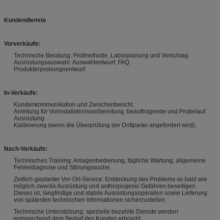
Kundendienste
Vorverkäufe:
Technische Beratung: Prüfmethode, Laborplanung und Vorschlag.
Ausrüstungsauswahl: Auswahlentwurf, FAQ.
Produkterprobungsentwurf.
In-Verkäufe:
Kundenkommunikation und Zwischenbericht.
Anleitung für Vorinstallationsvorbereitung, beauftragende und Probelauf
Ausrüstung.
Kalibrierung (wenn die Überprüfung der Drittpartei angefordert wird).
Nach-Verkäufe:
Technisches Training: Anlagenbedienung, tägliche Wartung, allgemeine
Fehlerdiagnose und Störungssuche.
Zeitlich geplanter Vor-Ort-Service: Entdeckung des Problems so bald wie
möglich zwecks Ausrüstung und anthropogenic Gefahren beseitigen.
Dieses ist, langfristige und stabile Ausrüstungsoperation sowie Lieferung
von spätesten technischen Informationen sicherzustellen.
Technische Unterstützung: spezielle bezahlte Dienste werden
entsprechend dem Bedarf des Kunden erbracht.