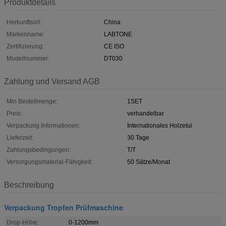
Produktdetails
Herkunftsort:
China
Markenname:
LABTONE
Zertifizierung:
CE ISO
Modellnummer:
DT030
Zahlung und Versand AGB
Min Bestellmenge:
1SET
Preis:
verhandelbar
Verpackung Informationen:
Internationales Holzetui
Lieferzeit:
30 Tage
Zahlungsbedingungen:
T/T
Versorgungsmaterial-Fähigkeit:
50 Sätze/Monat
Beschreibung
Verpackung Tropfen Prüfmaschine
Drop-Höhe:
0-1200mm