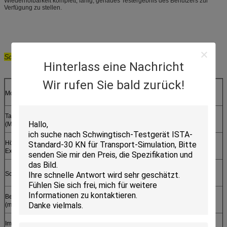
Wiederholbarkeit komplett, fähig, genaues Testergebnis des Benutzers zur
Verfügung zu stellen.
Schockprüfungs-
Pflichtenhefte
Hinterlass eine Nachricht
Wir rufen Sie bald zurück!
Modell
HSKT5
HSKT10
HSKT10D
Tabellengröße
150 x 150
200 x200
210 x 210
(Millimeter)
Höchstgewicht des
5
10
10
Exemplars (Kilogramm)
Schockimpuls
Halb-Sinus
Beschleunigungsstrecke
20----1500
20----1500
20----10000
(m/s2)
Impulsdauerstrecke