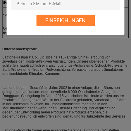
0.5~11
0.5~11
0.2~11
(Frau)
Seismische Basis
Pneumatisches Frühlingsgerät
EINREICHUNGEN
Gebrauchs-
Luftdruck AC220V 50Hz 5A: mehr als 0.5Mpa
reqyurements
Unternehmensprofil:
Labtone-Testgerät Co., Ltd. ist eine +15-jährige China-Fertigung von
zuverlässigen, kosteneffektiven Ausrüstungen. Unsere überlegenen Produkte
schließen hauptsächlich ein: Erschütterungs-Prüfsysteme, Schock-Prüfsysteme,
Stoß-Prüfsysteme, Tropfen-Prüfvorrichtung, Verpackentransport-Simulatoren
und kombinierte Klimatest-Kammern.
Labtone begann Geschäft im Jahre 2002 in einer Anlage, die in Shenzhen
gelegen und auf unsere neue, erweiterte 6.000-Quadratmeter-Anlage in
Dongguan, Guangdong im Jahre 2015 verschoben ist. Heute werden unsere
Produkte auf der ganzen Welt in der Elektronik gefunden, Automobil-, Luftfahrt,
in der Telekommunikation, im Optoelektronikinstrument und in den
Industriemaschinenanwendungen. Unsere Erfahrung und Verpflichtung
gegenüber Entwicklung neuer Produkte hat Produkte ergeben, die
bedienungsfreundlich entworfen sind, genau und für Jahrzehnte des Services.
Labtone-Produkte tragen eine einjährige Garantie (12months). Wir stellen