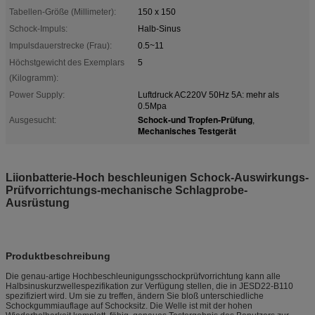
Tabellen-Größe (Millimeter):
150 x 150
Schock-Impuls:
Halb-Sinus
Impulsdauerstrecke (Frau):
0.5~11
Höchstgewicht des Exemplars
5
(Kilogramm):
Power Supply:
Luftdruck AC220V 50Hz 5A: mehr als
0.5Mpa
Schock-und Tropfen-Prüfung
Ausgesucht:
,
Mechanisches Testgerät
Liionbatterie-Hoch beschleunigen Schock-Auswirkungs-
Prüfvorrichtungs-mechanische Schlagprobe-
Ausrüstung
Produktbeschreibung
Die genau-artige Hochbeschleunigungsschockprüfvorrichtung kann alle
Halbsinuskurzwellespezifikation zur Verfügung stellen, die in JESD22-B110
spezifiziert wird. Um sie zu treffen, ändern Sie bloß unterschiedliche
Schockgummiauflage auf Schocksitz. Die Welle ist mit der hohen