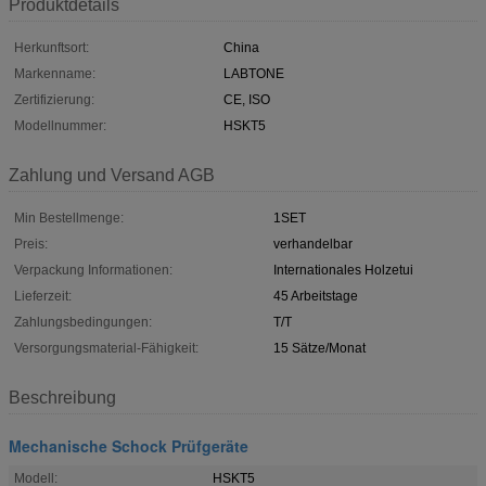
Produktdetails
Herkunftsort:
China
Markenname:
LABTONE
Zertifizierung:
CE, ISO
Modellnummer:
HSKT5
Zahlung und Versand AGB
Min Bestellmenge:
1SET
Preis:
verhandelbar
Verpackung Informationen:
Internationales Holzetui
Lieferzeit:
45 Arbeitstage
Zahlungsbedingungen:
T/T
Versorgungsmaterial-Fähigkeit:
15 Sätze/Monat
Beschreibung
Mechanische Schock Prüfgeräte
Modell:
HSKT5