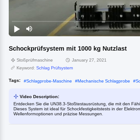
Schockprüfsystem mit 1000 kg Nutzlast
Stoßprüfmaschine
January 27, 2021
Keyword:
Schlag Prüfsystem
Tags:
#
Schlagprobe-Maschine
#
Mechanische Schlagprobe
#
S
Video Description:
Entdecken Sie die UN38.3-Stoßtestausrüstung, die mit den Fähi
Dieses System ist ideal für Schockfestigkeitstests in der Elektro
Wellenformoptionen und präzise Messungen.