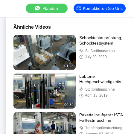
Plaudern
Kontaktieren Sie Uns
Ähnliche Videos
Schocktestausrüstung,
Schocktestsystem
Stoßprüfmaschine
July 20, 2020
01:26
Labtone
Hochgeschwindigkeits-
Mechanikschock-
Stoßprüfmaschine
Testausrüstung
April 13, 2019
00:39
Paketfallprüfgerät ISTA
Falltestmaschine
Tropfenprüfvorrichtung