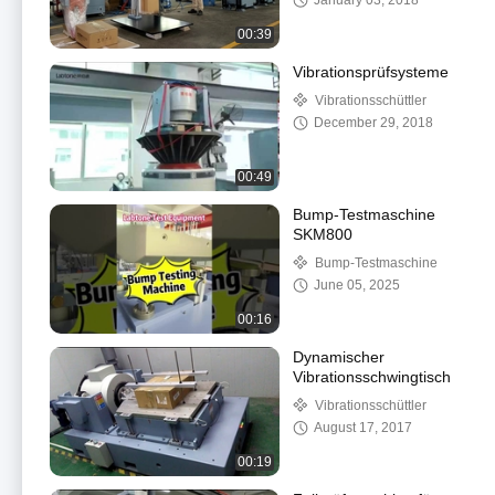
January 03, 2018
00:39
Vibrationsprüfsysteme
Vibrationsschüttler
December 29, 2018
00:49
Bump-Testmaschine
SKM800
Bump-Testmaschine
June 05, 2025
00:16
Dynamischer
Vibrationsschwingtisch
Vibrationsschüttler
August 17, 2017
00:19