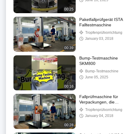
June 16, 2025
00:25
Paketfallprüfgerät ISTA
Falltestmaschine
Tropfenprüfvorrichtung
January 03, 2018
00:39
Bump-Testmaschine
SKM800
Bump-Testmaschine
June 05, 2025
00:16
Fallprüfmaschine für
Verpackungen, die
ISTA- und ASTM-
Tropfenprüfvorrichtung
Teststandards erfüllt
January 04, 2018
00:28