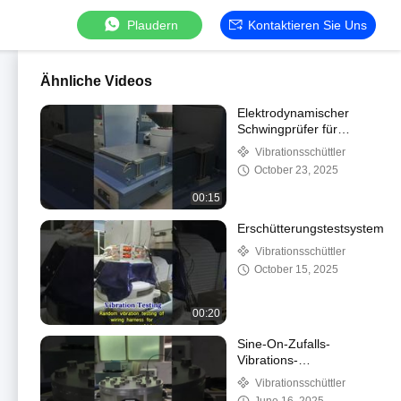
Plaudern
Kontaktieren Sie Uns
Ähnliche Videos
Elektrodynamischer
Schwingprüfer für
Flugzeugteilprüfungen.
Vibrationsschüttler
Erfüllt MIL-STD-810G
October 23, 2025
00:15
Erschütterungstestsystem
Vibrationsschüttler
October 15, 2025
00:20
Sine-On-Zufalls-
Vibrations-
Prüfmaschine für
Vibrationsschüttler
Batterie-Labortests